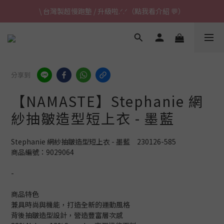
\ 台灣製超慢跑墊 / 升級啦.ᐟ.ᐟ（點我看介紹 💬）
\ 台灣製超慢跑墊 / 升級啦.ᐟ.ᐟ（點我看介紹 💬）
✈ 港澳免運｜滿HK$1,239免運 (指定商品)
\ 台灣製超慢跑墊 / 升級啦.ᐟ.ᐟ（點我看介紹 💬）
分享到
【NAMASTE】Stephanie 網
紗抽皺造型短上衣 - 墨藍
Stephanie 網紗抽皺造型短上衣 - 墨藍　230126-585
商品編號：9029064
-
商品特色
兼具時尚與機能，打造全新的運動風格
背後抽皺造型設計，營造豐富層次感