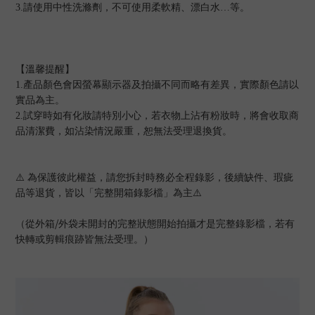
3.
請使用中性洗滌劑，不可使用柔軟精、漂白水…等。
【溫馨提醒】
1.
產品顏色會因螢幕顯示器及拍攝不同而略有差異，實際顏色請以
實品為主。
2.
試穿時如有化妝請特別小心，若衣物上沾有粉妝時，將會收取商
品清潔費，如沾染情況嚴重，恕無法受理退換貨。
⚠
為保護彼此權益，請您拆封時務必全程錄影，後續缺件、瑕疵
品等退貨，皆以「完整開箱錄影檔」為主
⚠
/
（從外箱
外袋未開封的完整狀態開始拍攝才是完整錄影檔，若有
快轉或剪輯痕跡皆無法受理。）