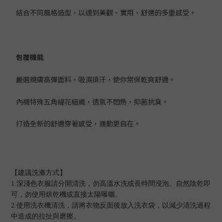
結合不同風格造型，以達到美觀、實用、舒適的多重感受。
包覆機能
嚴選親膚高彈面料，吸濕排汗，使你常保乾爽舒適。
內襯特殊五角緹花組織，透氣不悶熱，抑菌抗臭。
打造全新的舒適穿著感受，運動更自在。
【建議洗滌方式】
1.
深淺色衣服請分開清洗，勿高溫水洗或長時間浸泡。自然陰乾即
可，勿使用烘乾機或直接太陽曝曬。
2.
使用洗衣機清洗，請將衣物反面後放入洗衣袋，以減少清洗過程
中造成的拉扯與磨擦。