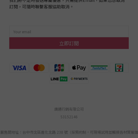
我們將不定時發送專屬優惠，只需提供Email，如果您想取消
訂閱，可隨時聯繫客服協助取消。
立即訂閱
廣通行銷有限公司
53152146
展售間地址：台中市北區進化北路 238 號（採預約制，可現場試用並觸摸各材質瑜珈