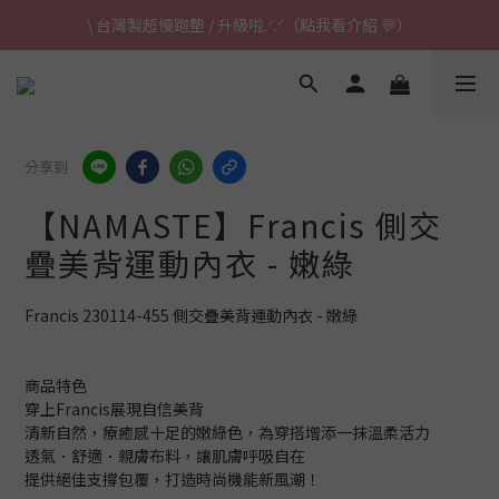
\ 台灣製超慢跑墊 / 升級啦.ᐟ.ᐟ（點我看介紹 💬）
\ 台灣製超慢跑墊 / 升級啦.ᐟ.ᐟ（點我看介紹 💬）
✈ 港澳免運｜滿HK$1,239免運 (指定商品)
\ 台灣製超慢跑墊 / 升級啦.ᐟ.ᐟ（點我看介紹 💬）
分享到
【NAMASTE】Francis 側交
疊美背運動內衣 - 嫩綠
Francis 230114-455 側交疊美背運動內衣 - 嫩綠
商品特色
穿上Francis展現自信美背
清新自然，療癒感十足的嫩綠色，為穿搭增添一抹溫柔活力
透氣．舒適．親膚布料，讓肌膚呼吸自在
提供絕佳支撐包覆，打造時尚機能新風潮！