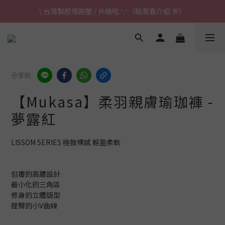
\ 台灣製超慢跑墊 / 升級啦.ᐟ.ᐟ（點我看介紹 💬）
\ 台灣製超慢跑墊 / 升級啦.ᐟ.ᐟ（點我看介紹 💬）
✈ 港澳免運｜滿HK$1,239免運 (指定商品)
\ 台灣製超慢跑墊 / 升級啦.ᐟ.ᐟ（點我看介紹 💬）
分享到
【Mukasa】柔羽親膚瑜珈褲 -
夢露紅
LISSOM SERIES 極致裸感 輕盈柔軟
包覆的高腰設計
最小化的三角區
修身的立體版型
提臀的小V曲線