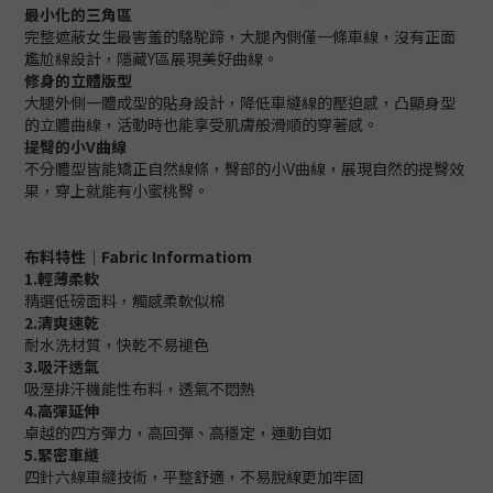
最小化的三角區
完整遮蔽女生最害羞的駱駝蹄，大腿內側僅一條車線，沒有正面
尷尬線設計，隱藏Y區展現美好曲線。
修身的立體版型
大腿外側一體成型的貼身設計，降低車縫線的壓迫感，凸顯身型
的立體曲線，活動時也能享受肌膚般滑順的穿著感。
提臀的小V曲線
不分體型皆能矯正自然線條，臀部的小V曲線，展現自然的提臀效
果，穿上就能有小蜜桃臀。
布料特性｜Fabric Informatiom
1.輕薄柔軟
精選低磅面料，觸感柔軟似棉
2.清爽速乾
耐水洗材質，快乾不易褪色
3.吸汗透氣
吸溼排汗機能性布料，透氣不悶熱
4.高彈延伸
卓越的四方彈力，高回彈、高穩定，運動自如
5.緊密車縫
四針六線車縫技術，平整舒適，不易脫線更加牢固