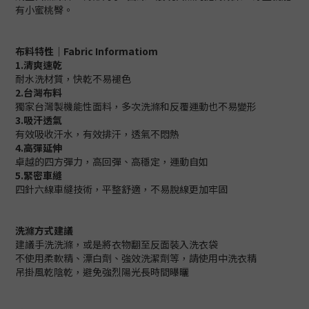
有小蜜桃臀。
布料特性｜Fabric Informatiom
1.
清爽速乾
耐水洗材質，快乾不易褪色
2.
台灣布料
獨家台灣製機能性面料，多次洗滌和反覆運動也不易變形
3.吸汗透氣
有效吸收汗水，有效排汗，透氣不悶熱
4.高彈延伸
卓越的四方彈力，高回彈、高穩定，運動自如
5.緊密車縫
四針六線車縫技術，平整舒適，不易脫線更加牢固
洗滌方式建議
建議手洗洗滌，或是將衣物翻至反面裝入洗衣袋
不使用柔軟精、漂白劑、強效洗潔劑等，請使用中洗衣精
吊掛風乾陰乾，避免強烈陽光長時間曝曬