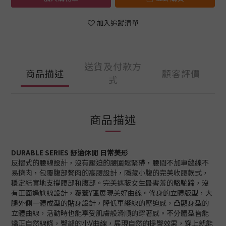
加入追蹤清單
送貨及付款方
商品描述
顧客評價
式
商品描述
DURABLE SERIES 舒適休閒 日常美形
反摺式的腰線設計，沒有壓迫的腰圍鬆緊帶，腰間不加車縫線不
易擠肉，包覆腹部贅肉的高腰設計，隱藏小腹的完美收腰款式，
穩定結實地支撐腰部和腹部。完美遮蔽女生最害羞的駱駝蹄，沒
有正面尷尬線設計，覆蓋Y區展現美好曲線。修身的立體版型，大
腿外側一體成型的貼身設計，降低車縫線的壓迫感，凸顯身型的
立體曲線，活動時也能享受肌膚般滑順的穿著感。不分體型皆能
矯正自然線條，臀部的小V曲線，展現自然的提臀效果，穿上就能