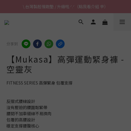
\ 台灣製超慢跑墊 / 升級啦.ᐟ.ᐟ（點我看介紹 💬）
\ 台灣製超慢跑墊 / 升級啦.ᐟ.ᐟ（點我看介紹 💬）
✈ 港澳免運｜滿HK$1,239免運 (指定商品)
\ 台灣製超慢跑墊 / 升級啦.ᐟ.ᐟ（點我看介紹 💬）
分享到
【Mukasa】高彈運動緊身褲 -
空靈灰
FITNESS SERIES 高彈緊身 包覆支撐
反摺式腰線設計
沒有壓迫的腰圍鬆緊帶
腰間不加車縫線不易擠肉
包覆的高腰設計
穩定支撐腰腹核心