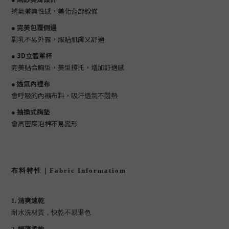
透氣兼具性感，美化背部線條
完美包覆側邊
●
副乳不易外露，服貼肌膚又舒適
3D立體罩杯
●
完美貼合胸型，美型撐托，增加舒適感
透氣內裡布
●
會呼吸的內襯布料，吸汗透氣不悶熱
抽換式胸墊
●
會高密度泡棉不易變形
布料特性｜Fabric Informatiom
1. 清爽速乾
耐水洗材質，快乾不易退色