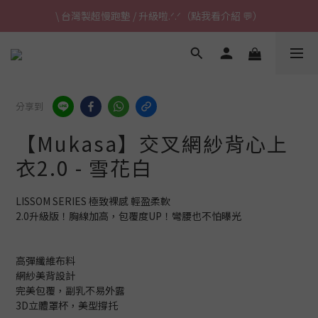
\ 台灣製超慢跑墊 / 升級啦.ᐟ.ᐟ（點我看介紹 💬）
\ 台灣製超慢跑墊 / 升級啦.ᐟ.ᐟ（點我看介紹 💬）
✈ 港澳免運｜滿HK$1,239免運 (指定商品)
\ 台灣製超慢跑墊 / 升級啦.ᐟ.ᐟ（點我看介紹 💬）
分享到
【Mukasa】交叉網紗背心上
衣2.0 - 雪花白
LISSOM SERIES 極致裸感 輕盈柔軟
2.0升級版！胸線加高，包覆度UP！彎腰也不怕曝光
高彈纖維布料
網紗美背設計
完美包覆，副乳不易外露
3D立體罩杯，美型撐托