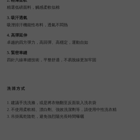
2. 輕薄柔軟
精選低磅面料，觸感柔軟似棉
3. 吸汗透氣
吸溼排汗機能性布料，透氣不悶熱
4. 高彈延伸
卓越的四方彈力，高回彈、高穩定，運動自如
5. 緊密車縫
四針六線車縫技術，平整舒適，不易脫線更加牢固
洗滌方式
1. 建議手洗洗滌，或是將衣物翻至反面裝入洗衣袋
2. 不使用柔軟精、漂白劑、強效洗潔劑等，請使用中性洗衣精
3. 吊掛風乾陰乾，避免強烈陽光長時間曝曬