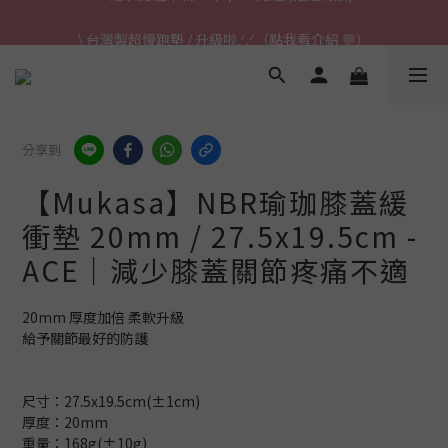
\ 台灣製超慢跑墊 / 升級啦.ᐟ.ᐟ（點我看介紹 💬）
\ 台灣製超慢跑墊 / 升級啦.ᐟ.ᐟ（點我看介紹 💬）
✈ 港澳免運｜滿HK$1,239免運 (指定商品)
\ 台灣製超慢跑墊 / 升級啦.ᐟ.ᐟ（點我看介紹 💬）
分享到
【Mukasa】NBR瑜珈膝蓋緩
衝墊 20mm / 27.5x19.5cm -
ACE｜減少膝蓋關節疼痛不適
20mm 厚度加倍 柔軟升級
給予關節最好的防護
尺寸：27.5x19.5cm(±1cm)
厚度：20mm
重量：168g(±10g)