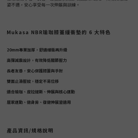
姿不適，安心享受每一次伸展與訓練。
Mukasa NBR瑜珈膝蓋緩衝墊的 6 大特色
20mm專業加厚，舒適緩衝再升級
高彈減震設計，有效降低關節壓力
長者友善，安心保護膝蓋與手肘
雙面止滑壓紋，穩定不易位移
適合瑜珈、皮拉提斯、伸展與核心運動
居家運動、健身房、復健伸展皆適用
產品資訊/規格說明