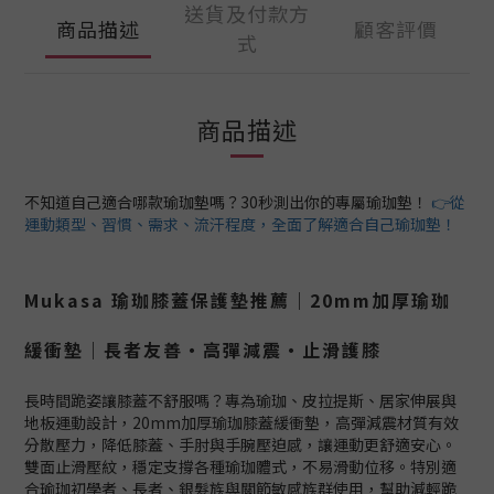
送貨及付款方
商品描述
顧客評價
式
商品描述
不知道自己適合哪款瑜珈墊嗎？30秒測出你的專屬瑜珈墊！
👉從
運動類型、習慣、需求、流汗程度，全面了解適合自己瑜珈墊！
Mukasa 瑜珈膝蓋保護墊推薦｜20mm加厚瑜珈
緩衝墊｜長者友善・高彈減震・止滑護膝
長時間跪姿讓膝蓋不舒服嗎？專為瑜珈、皮拉提斯、居家伸展與
地板運動設計，20mm加厚瑜珈膝蓋緩衝墊，高彈減震材質有效
分散壓力，降低膝蓋、手肘與手腕壓迫感，讓運動更舒適安心。
雙面止滑壓紋，穩定支撐各種瑜珈體式，不易滑動位移。特別適
合瑜珈初學者、長者、銀髮族與關節敏感族群使用，幫助減輕跪