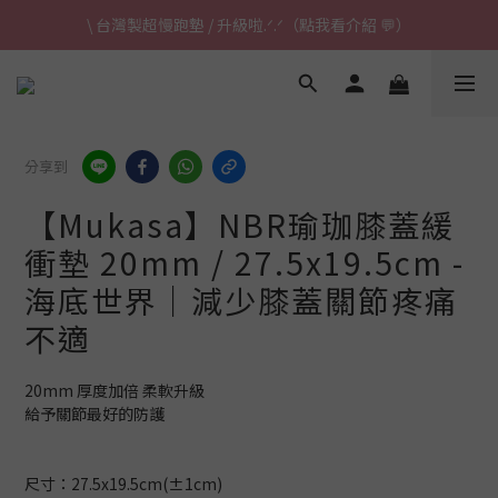
\ 台灣製超慢跑墊 / 升級啦.ᐟ.ᐟ（點我看介紹 💬）
\ 台灣製超慢跑墊 / 升級啦.ᐟ.ᐟ（點我看介紹 💬）
✈ 港澳免運｜滿HK$1,239免運 (指定商品)
\ 台灣製超慢跑墊 / 升級啦.ᐟ.ᐟ（點我看介紹 💬）
分享到
【Mukasa】NBR瑜珈膝蓋緩
衝墊 20mm / 27.5x19.5cm -
海底世界｜減少膝蓋關節疼痛
不適
20mm 厚度加倍 柔軟升級
給予關節最好的防護
尺寸：27.5x19.5cm(±1cm)