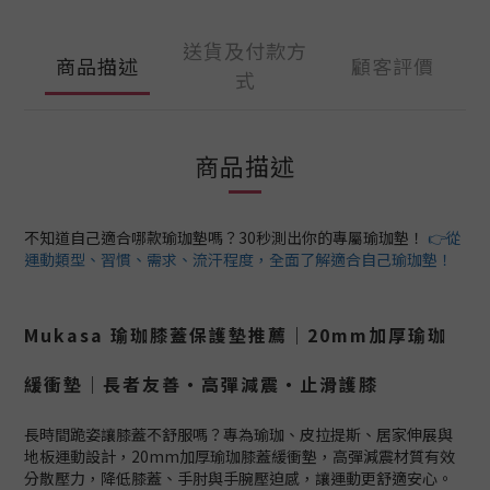
送貨及付款方
商品描述
顧客評價
式
商品描述
不知道自己適合哪款瑜珈墊嗎？30秒測出你的專屬瑜珈墊！
👉從
運動類型、習慣、需求、流汗程度，全面了解適合自己瑜珈墊！
Mukasa 瑜珈膝蓋保護墊推薦｜20mm加厚瑜珈
緩衝墊｜長者友善・高彈減震・止滑護膝
長時間跪姿讓膝蓋不舒服嗎？專為瑜珈、皮拉提斯、居家伸展與
地板運動設計，20mm加厚瑜珈膝蓋緩衝墊，高彈減震材質有效
分散壓力，降低膝蓋、手肘與手腕壓迫感，讓運動更舒適安心。