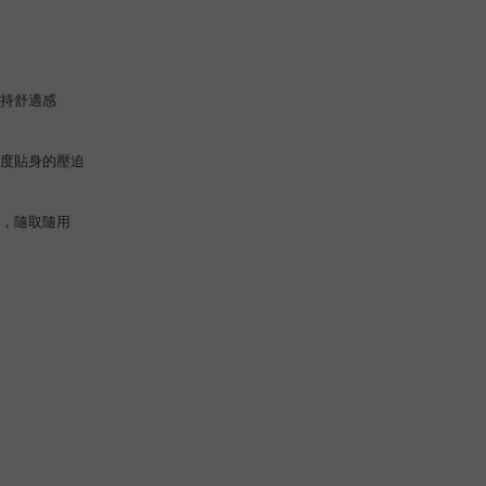
持舒適感
度貼身的壓迫
，隨取隨用