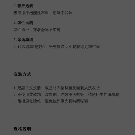
3. 吸汗透氣
吸溼排汗機能性布料，透氣不悶熱
4. 彈性面料
彈性適中，穿著舒適不束縛
5. 緊密車縫
四針六線車縫技術，平整舒適，不易脫線更加牢固
洗滌方式
1. 建議手洗洗滌，或是將衣物翻至反面裝入洗衣袋
2. 不使用柔軟精、漂白劑、強效洗潔劑等，請使用中性洗衣精
3. 吊掛風乾陰乾，避免強烈陽光長時間曝曬
規格說明