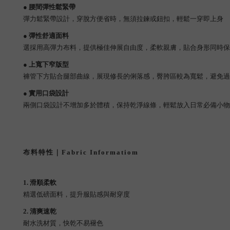
● 腰間彈性鬆緊帶
彈力鬆緊帶設計，穿脫方便省時，無須拉鍊或鈕扣，輕鬆一穿即上身
● 彈性舒適面料
選採用高彈力布料，提供極佳伸展自由度，柔軟親膚，貼合身形同時保
● 上寬下窄版型
褲管下方貼合腿部曲線，展現修長的俐落感，臀胯區較為寬鬆，避免過
● 實用口袋設計
兩側口袋設計不增加多於體積，保持乾淨線條，輕鬆放入日常必備小物
布料特性｜Fabric Informatiom
1. 滑順柔軟
精選低磅面料，提升服貼感與耐穿度
2. 清爽速乾
耐水洗材質，快乾不易褪色