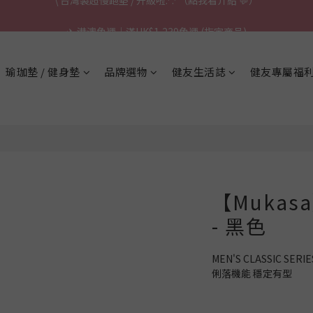
\ 台灣製超慢跑墊 / 升級啦.ᐟ.ᐟ（點我看介紹 💬）
✈ 港澳免運｜滿HK$1,239免運 (指定商品)
\ 台灣製超慢跑墊 / 升級啦.ᐟ.ᐟ（點我看介紹 💬）
瑜珈墊 / 健身墊
品牌選物
健友生活誌
健友專屬福
【Muka
- 黑色
MEN'S CLASSIC SERIE
俐落機能 穩定有型