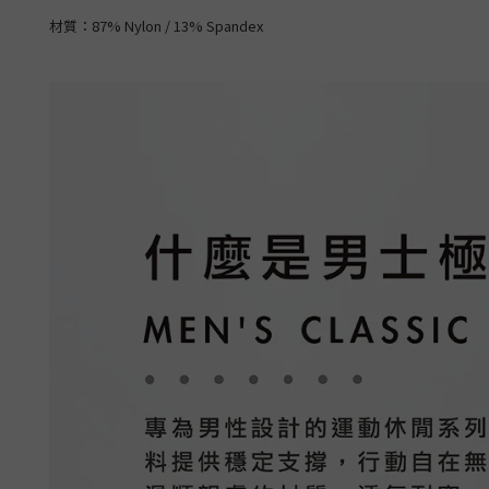
材質：
87% Nylon / 13% Spandex