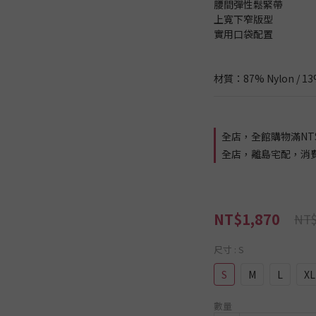
腰間彈性鬆緊帶
上寬下窄版型
實用口袋配置
材質：87% Nylon / 13
全店，全館購物滿NT$
全店，離島宅配，消費滿 
NT$1,870
NT$
尺寸
: S
S
M
L
XL
數量