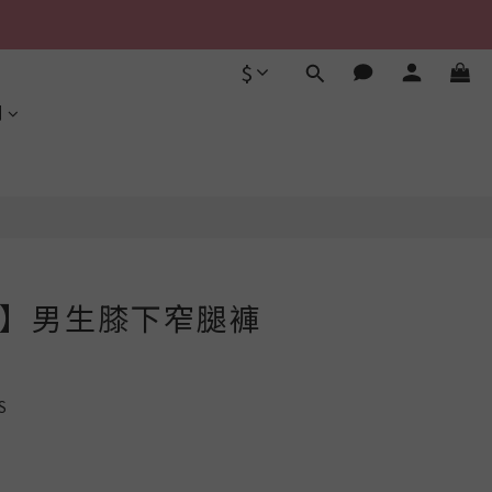
$
立即購買
利
sa】男生膝下窄腿褲
S