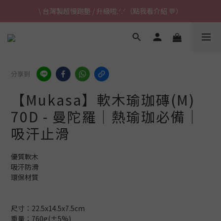
\ 台灣製超慢跑墊 / 升級啦.ᐟ.ᐟ（點我看介紹 💬）
\ 台灣製超慢跑墊 / 升級啦.ᐟ.ᐟ（點我看介紹 💬）
✈ 港澳免運｜滿HK$1,239免運 (指定商品)
\ 台灣製超慢跑墊 / 升級啦.ᐟ.ᐟ（點我看介紹 💬）
分享到
【Mukasa】軟木瑜珈磚(M)
70D - 曼陀羅｜熱瑜珈必備｜
吸汗止滑
優質軟木
吸汗防滑
環保材質
尺寸：22.5x14.5x7.5cm
重量：760g(±5%)