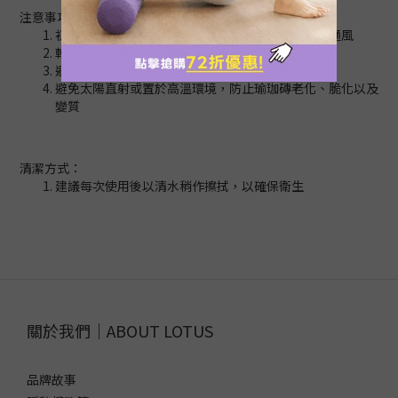
注意事項：
初次拆封若有新品氣味屬正常現象，可置於陰涼處通風
軟木為天然材質，若有輕微掉屑屬正常現象
避免尖銳物品碰觸或以刷子清洗，以免瑜珈磚受損
避免太陽直射或置於高溫環境，防止瑜珈磚老化、脆化以及
變質
清潔方式：
建議每次使用後以清水稍作擦拭，以確保衛生
關於我們｜ABOUT LOTUS
品牌故事