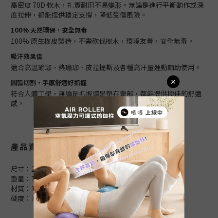
高密度 70D 軟木，扎實耐用不易變形。無論是進行平衡動作或深
度拉伸，都能提供穩定支撐，降低受傷風險。
100% 天然環保，安全無毒
100% 原生樹皮製造，不需砍伐樹木，環境友善，安全無毒。
吸汗效果佳
適合高溫瑜珈、熱瑜珈、皮拉提斯及各種高汗量運動輔助使用。
圓弧切割，手感舒適好抓握
符合人體工學，無論是抓握還是墊在背部，都能提供極佳的舒適
感。
產品資訊/規格說明
尺寸：22.5*14.5*7.5cm
重量：760g(±10%)
材質：100%天然軟木
硬度：70D(±5D)