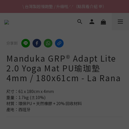
\ 台灣製超慢跑墊 / 升級啦.ᐟ.ᐟ（點我看介紹 💬）
\ 台灣製超慢跑墊 / 升級啦.ᐟ.ᐟ（點我看介紹 💬）
✈ 港澳免運｜滿HK$1,239免運 (指定商品)
\ 台灣製超慢跑墊 / 升級啦.ᐟ.ᐟ（點我看介紹 💬）
分享到
Manduka GRP® Adapt Lite
2.0 Yoga Mat PU瑜珈墊
4mm / 180x61cm - La Rana
尺寸：61 x 180cm x 4mm
重量：1.7kg (±10%)
材質：環保PU + 天然橡膠 + 20% 回收材料
產地：西班牙