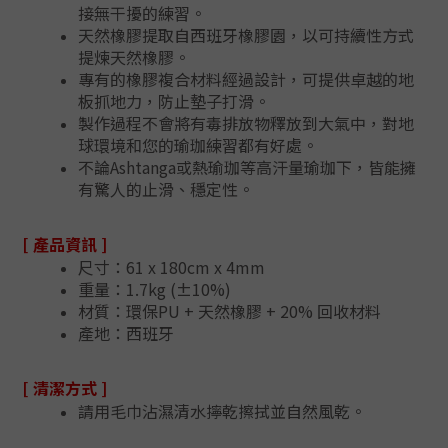
接無干擾的練習。
天然橡膠提取自西班牙橡膠園，以可持續性方式
提煉天然橡膠。
專有的橡膠複合材料經過設計，可提供卓越的地
板抓地力，防止墊子打滑。
製作過程不會將有毒排放物釋放到大氣中，對地
球環境和您的瑜珈練習都有好處。
不論Ashtanga或熱瑜珈等高汗量瑜珈下，皆能擁
有驚人的止滑、穩定性。
[ 產品資訊 ]
尺寸：61 x 180cm x 4mm
重量：1.7kg (±10%)
材質：環保PU + 天然橡膠 + 20% 回收材料
產地：西班牙
[ 清潔方式 ]
請用毛巾沾濕清水擰乾擦拭並自然風乾。