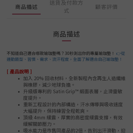
送貨及付款方
商品描述
顧客評價
式
商品描述
不知道自己適合哪款瑜珈墊嗎？30秒測出你的專屬瑜珈墊！
👉從
運動類型、習慣、需求、流汗程度，全面了解適合自己瑜珈墊！
[ 產品說明 ]
加入 20% 回收材料，全新製程內含再生人造纖維
與橡膠，減少地球負擔。
升級版專利的 Satin Grip™ 緞面表層，止滑靈敏
度提升。
重新工程設計的內部構造，汗水傳導與吸收速度
大幅提升，保持練習全程乾爽。
頂級 4mm 緩震，厚實的高密度緩震支撐，有效
緩解關節壓力。
吸水能力是市售同產品的2倍，告別出汗滑動，迎