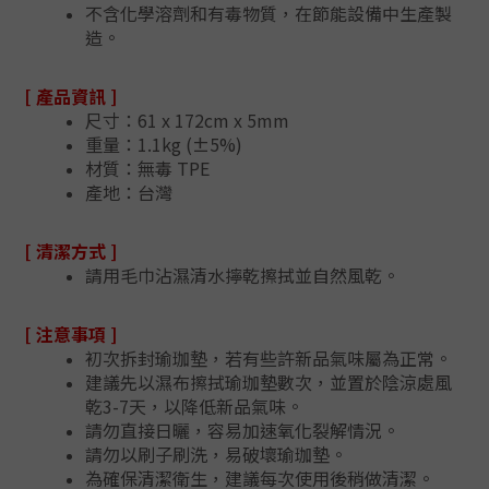
不含化學溶劑和有毒物質，在節能設備中生產製
造。
[ 產品資訊 ]
尺寸：61 x 172cm x 5mm
重量：1.1kg (±5%)
材質：無毒 TPE
產地：台灣
[ 清潔方式 ]
請用毛巾沾濕清水擰乾擦拭並自然風乾。
[ 注意事項 ]
初次拆封瑜珈墊，若有些許新品氣味屬為正常。
建議先以濕布擦拭瑜珈墊數次，並置於陰涼處風
乾3-7天，以降低新品氣味。
請勿直接日曬，容易加速氧化裂解情況。
請勿以刷子刷洗，易破壞瑜珈墊。
為確保清潔衛生，建議每次使用後稍做清潔。