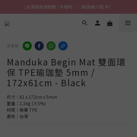
\ 台灣製超慢跑墊 / 升級啦.ᐟ.ᐟ（點我看介紹 💬）
\ 台灣製超慢跑墊 / 升級啦.ᐟ.ᐟ（點我看介紹 💬）
✈ 港澳免運｜滿HK$1,239免運 (指定商品)
\ 台灣製超慢跑墊 / 升級啦.ᐟ.ᐟ（點我看介紹 💬）
分享到
Manduka Begin Mat 雙面環
保 TPE瑜珈墊 5mm /
172x61cm - Black
尺寸：61 x 172cm x 5mm
重量：1.1kg (±5%)
材質：無毒 TPE
產地：台灣