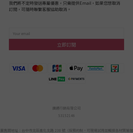
我們將不定時發送專屬優惠，只需提供Email，如果您想取消
訂閱，可隨時聯繫客服協助取消。
立即訂閱
廣通行銷有限公司
53152146
展售間地址：台中市北區進化北路 238 號（採預約制，可現場試用並觸摸各材質瑜珈