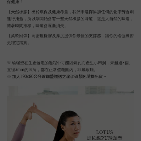
保健康！
【天然橡膠】出於環保及健康考量，我們未選擇添加任何的化學芳香劑
進行掩蓋，所以剛開始會有一些天然橡膠的味道，這是大自然的味道，
隨著時間推移，味道會逐漸消失。
【柔軟回彈】高密度橡膠及厚度提供你最佳的支撐感，讓你的瑜伽練習
更穩定踏實。
3
※
瑜珈墊在生產發泡的過程中可能因氣孔而產生小凹洞，未超過
個、
3mm
直徑
的凹洞，都在正常值範圍內，非屬瑕疵。
※
加大190x80公分瑜珈墊贈送之瑜珈磚顏色隨機出貨。