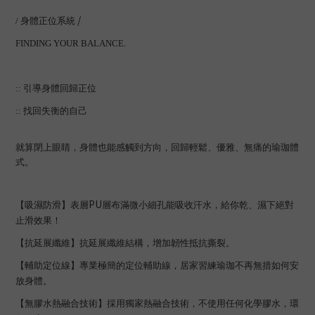
/
/
身體正位系統
FINDING YOUR BALANCE.
::
引導身體回歸正位
::
找回失衡的自己
就算閉上眼睛，身體也能感觸到方向，回歸輕鬆、優雅、無痛的瑜珈體
式。
PU
【吸濕防滑】表層
層布滿微小細孔能吸收汗水，給你乾、濕下絕對
止滑效果！
【抗延展纖維】抗延展纖維結構，增加韌性抵抗撕裂。
【輔助定位線】專業極簡的定位輔助線，居家習練瑜珈不再無措如何安
放身體。
【無膠水熱融合技術】採用獨家熱融合技術，不使用任何化學膠水，環