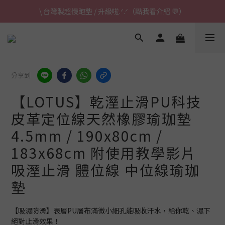
\ 台灣製超慢跑墊 / 升級啦.ᐟ.ᐟ（點我看介紹 💬）
✈ 港澳免運｜滿HK$1,239免運 (指定商品)
\ 台灣製超慢跑墊 / 升級啦.ᐟ.ᐟ（點我看介紹 💬）
分享到
【LOTUS】乾溼止滑PU科技
皮革定位線天然橡膠瑜珈墊
4.5mm / 190x80cm /
183x68cm 附使用教學影片
吸溼止滑 體位線 中位線瑜珈
墊
【吸濕防滑】表層PU層布滿微小細孔能吸收汗水，給你乾、濕下
絕對止滑效果！