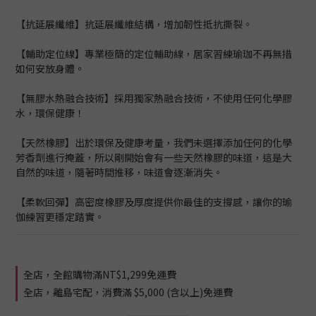
【抗延展纖維】抗延展纖維結構，增加韌性抵抗撕裂。
【輔助定位線】專業極簡的定位輔助線，居家習練瑜珈不再無措
如何安放身體。
【無膠水熱融合技術】採用獨家熱融合技術，不使用任何化學膠
水，環保健康！
【天然橡膠】出於環保及健康考量，我們未選擇添加任何的化學
芳香劑進行掩蓋，所以剛開始會有一些天然橡膠的味道，這是大
自然的味道，隨著時間推移，味道會逐漸消失。
【柔軟回彈】高密度橡膠及厚度提供你最佳的支撐感，讓你的瑜
伽練習更穩定踏實。
全店，全館購物滿NT$1,299免運費
全店，離島宅配，消費滿 $5,000 (含以上)免運費