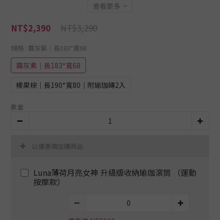
查看更多
NT$3,290
NT$2,390
規格
: 霧灰紫│長183*寬68
霧灰紫│長183*寬68
榛果棕│長190*寬80│附瑜珈磚2入
數量
以優惠價加購商品
Luna薄荷月亮女神 升級版收納瑜珈滾筒 （運動
按摩款）