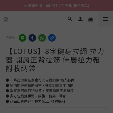
\ 台灣製超慢跑墊 / 升級啦.ᐟ.ᐟ（點我看介紹 💬）
✈ 港澳免運｜滿HK$1,239免運 (指定商品)
\ 台灣製超慢跑墊 / 升級啦.ᐟ.ᐟ（點我看介紹 💬）
分享到
【LOTUS】8字健身拉繩 拉力
器 開肩正背拉筋 伸展拉力帶
附收納袋
● 一條拉力帶在家也可以自我訓練!懶人必備
● 多功能運動輔助器材，運動訓練事半功倍
● 紮實高密度TPR材質，反覆延展不易斷裂
● 多方位鍛鍊手臂、腰腹、腿部、臀部
● 商品出貨內容：拉力帶x1+收納袋x1