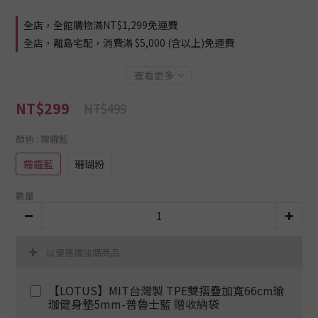
全店，全館購物滿NT$1,299免運費
全店，離島宅配，消費滿 $5,000 (含以上)免運費
查看更多
NT$299
NT$499
顏色
: 霧霾藍
霧霾藍
珊瑚粉
數量
以優惠價加購商品
【LOTUS】MIT台灣製 TPE雙摺疊加寬66cm瑜
珈健身墊5mm-普魯士藍 贈收納袋