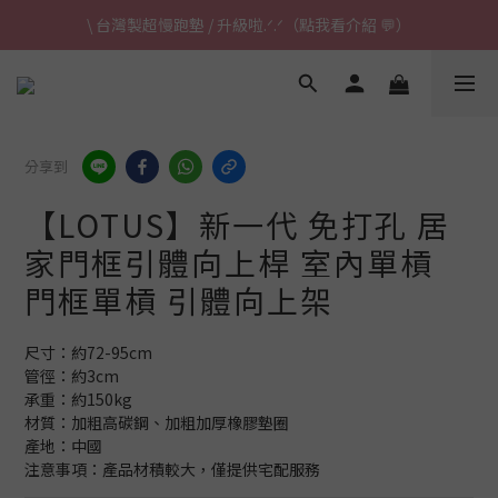
\ 台灣製超慢跑墊 / 升級啦.ᐟ.ᐟ（點我看介紹 💬）
\ 台灣製超慢跑墊 / 升級啦.ᐟ.ᐟ（點我看介紹 💬）
✈ 港澳免運｜滿HK$1,239免運 (指定商品)
\ 台灣製超慢跑墊 / 升級啦.ᐟ.ᐟ（點我看介紹 💬）
分享到
【LOTUS】新一代 免打孔 居
家門框引體向上桿 室內單槓
門框單槓 引體向上架
尺寸：約72-95cm
管徑：約3cm
承重：約150kg
材質：加粗高碳鋼、加粗加厚橡膠墊圈
產地：中國
注意事項：產品材積較大，僅提供宅配服務