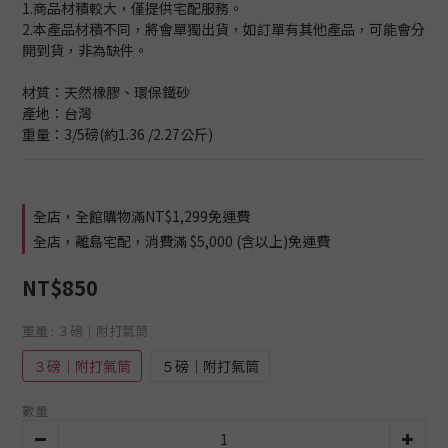
1.商品材積較大，僅提供宅配服務。
2.本產品材積不同，將會單獨出貨，如訂單有其他產品，可能會分
開到貨，非為缺件。
材質：天然橡膠、環保鐵砂
產地：台灣
重量：3/5磅(約1.36 /2.27公斤)
全店，全館購物滿NT$1,299免運費
全店，離島宅配，消費滿 $5,000 (含以上)免運費
NT$850
重量
: ３磅│附打氣筒
３磅│附打氣筒
５磅│附打氣筒
數量