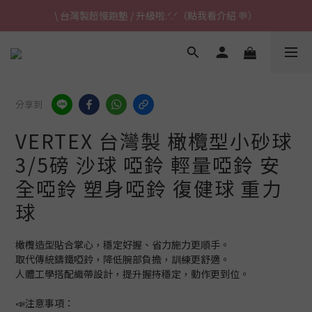
\ 台灣製超慢跑墊 / 升級啦.ᐟ.ᐟ（點我看介紹 💬）
\ 台灣製超慢跑墊 / 升級啦.ᐟ.ᐟ（點我看介紹 💬）
✈ 港澳免運｜滿HK$1,239免運 (指定商品)
\ 台灣製超慢跑墊 / 升級啦.ᐟ.ᐟ（點我看介紹 💬）
分享到
VERTEX 台灣製 橄欖型小砂球
3/5磅 沙球 啞鈴 輕量啞鈴 安
全啞鈴 塑身啞鈴 復健球 重力
球
橄欖造型貼合掌心，穩定好握、省力施力更順手。
取代傳統鑄鐵啞鈴，降低腕部負擔，訓練更舒適。
人體工學搭配織帶設計，提升握持穩定，動作更到位。
📣注意事項：