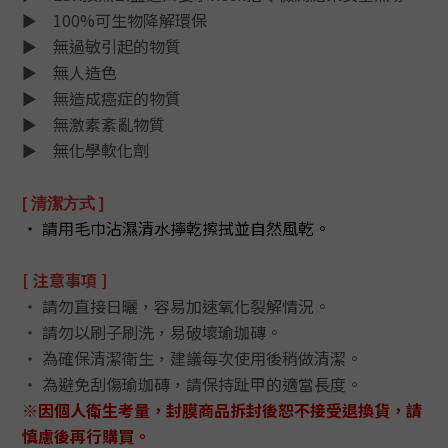
► 100%可生物降解環保
► 無過敏引起的物質
► 無人造色
► 無造成癌症的物質
► 無激素紊亂物質
► 無化學軟化劑
[ 清潔方式 ]
‧ 請用毛巾沾濕清水擰乾擦拭並自然風乾
。
[ 注意事項 ]
‧ 請勿直接日曬，容易加速氧化裂解情況。
‧ 請勿以刷子刷洗，易破壞瑜珈磚。
‧ 為確保清潔衛生，建議每次使用後稍做清潔。
‧ 為避免刮傷瑜珈磚，請保持趾甲的適當長度
。
※因個人衛生考量，封膜商品拆封後恕不接受退換貨，請
慎慮後再行購買。