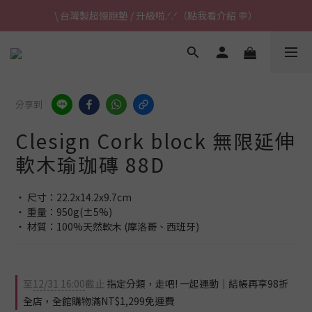
\ 台灣製超慢跑墊 / 升級啦.ᐟ.ᐟ（點我看介紹 💬）
\ 台灣製超慢跑墊 / 升級啦.ᐟ.ᐟ（點我看介紹 💬）
✈ 港澳免運｜滿HK$1,239免運 (指定商品)
\ 台灣製超慢跑墊 / 升級啦.ᐟ.ᐟ（點我看介紹 💬）
分享到
Clesign Cork block 無限延伸
軟木瑜珈磚 88D
‧ 尺寸：22.2x14.2x9.7cm
‧ 重量：950g(±5%)
‧ 材質：100%天然軟木 (摩洛哥、西班牙)
至
12/31 16:00
截止
指定分類，走吧! 一起運動｜結帳再享98折
全店，全館購物滿NT$1,299免運費