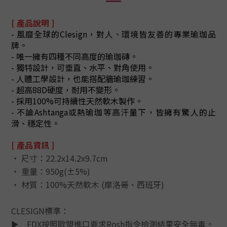
[ 產品說明 ]
- 風靡全球的Clesign，對人、環境皆友善的專業瑜珈品
牌。
- 唯一擁有四種不同高度的瑜珈磚。
- 獨特設計，可垂直、水平、對角使用。
- 人體工學設計，也能搭配牆瑜珈練習。
- 超高88D硬度，耐用不變形。
- 採用100%可持續性天然軟木製作。
- 不論Ashtanga或熱瑜珈等高汗量下，皆擁有驚人的止
滑、穩定性。
[ 產品資訊 ]
‧ 尺寸：22.2x14.2x9.7cm
‧ 重量：950g(±5%)
‧ 材質：100%天然軟木 (摩洛哥、西班牙)
CLESIGN標準：
►
EDX按照歐盟進口要求Rosh指令檢測結果安全無毒。