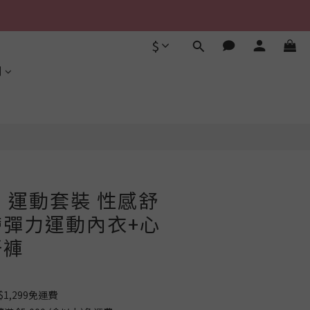
$
立即購買
利
S】運動套裝 性感舒
彈力運動內衣+心
汗褲
1,299免運費