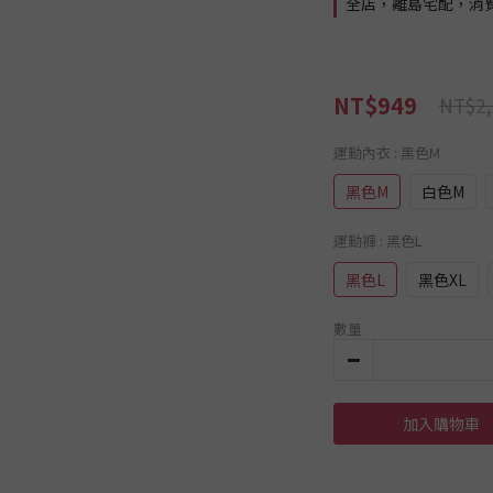
全店，離島宅配，消費滿 
NT$949
NT$2,
運動內衣
: 黑色M
黑色M
白色M
運動褲
: 黑色L
黑色L
黑色XL
數量
加入購物車