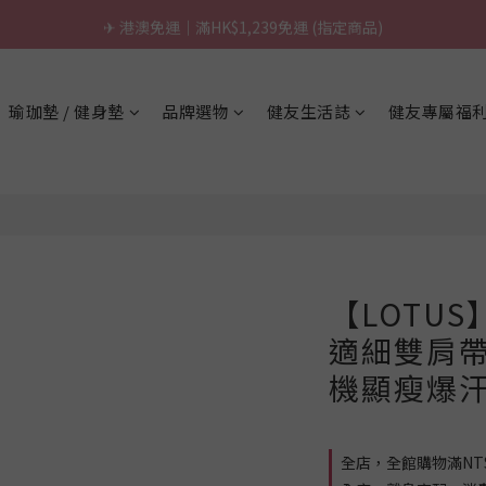
\ 台灣製超慢跑墊 / 升級啦.ᐟ.ᐟ（點我看介紹 💬）
✈ 港澳免運｜滿HK$1,239免運 (指定商品)
\ 台灣製超慢跑墊 / 升級啦.ᐟ.ᐟ（點我看介紹 💬）
瑜珈墊 / 健身墊
品牌選物
健友生活誌
健友專屬福
【LOTU
適細雙肩帶
機顯瘦爆
全店，全館購物滿NT$