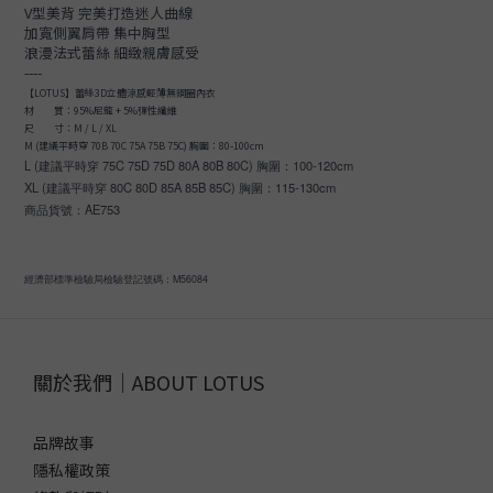
V型美背 完美打造迷人曲線
加寬側翼肩帶 集中胸型
浪漫法式蕾絲 細緻親膚感受
----
【LOTUS】蕾絲3D立體涼感輕薄無鋼圈內衣
材 質：95%尼龍 + 5%彈性纖維
尺 寸：M / L / XL
M (建議平時穿 70B 70C 75A 75B 75C) 胸圍：80-100cm
L (建議平時穿 75C 75D 75D 80A 80B 80C) 胸圍：100-120cm
XL (建議平時穿 80C 80D 85A 85B 85C) 胸圍：115-130cm
商品貨號：AE753
經濟部標準檢驗局檢驗登記號碼：M56084
關於我們｜ABOUT LOTUS
品牌故事
隱私權政策