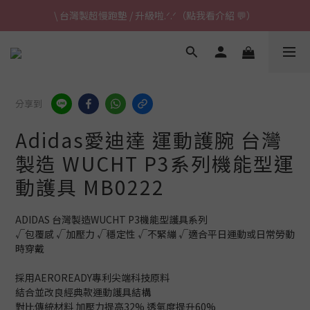
\ 台灣製超慢跑墊 / 升級啦.ᐟ.ᐟ（點我看介紹 💬）
\ 台灣製超慢跑墊 / 升級啦.ᐟ.ᐟ（點我看介紹 💬）
✈ 港澳免運｜滿HK$1,239免運 (指定商品)
\ 台灣製超慢跑墊 / 升級啦.ᐟ.ᐟ（點我看介紹 💬）
分享到
Adidas愛迪達 運動護腕 台灣
製造 WUCHT P3系列機能型運
動護具 MB0222
ADIDAS 台灣製造WUCHT P3機能型護具系列
√包覆感 √加壓力 √穩定性 √不緊繃 √適合平日運動或日常勞動
時穿戴
採用AEROREADY專利尖端科技原料
結合並改良經典款運動護具結構
對比傳統材料 加壓力提高32% 透氣度提升60%