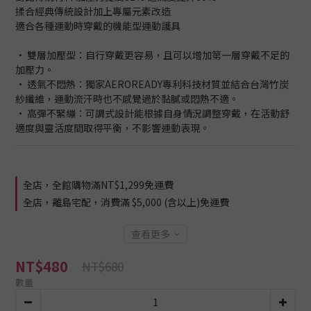
揉合經典傳統設計加上專屬元素改造
適合各種運動時穿戴的機能型運動護具
• 雙層加壓型：自行穿戴更容易，且可以增加第一層穿戴不足的
加壓力。
• 透氣不悶熱：獨家AEROREADY專利科技材質並結合台灣竹炭
紗纖維，運動流汗時也不感覺過於黏膩或悶熱不適。
• 高彈不緊繃：可調式設計能根據自身情況調整穿戴，在活動舒
適度與靈活度間取得平衡，不影響運動表現。
全店，全館購物滿NT$1,299免運費
全店，離島宅配，消費滿 $5,000 (含以上)免運費
查看更多
NT$480
NT$680
數量