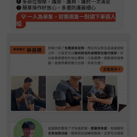
❻ 多部位按摩，護膝、護肩、護肘一次滿足
❼ 簡單操作好放心，多重防護最細心
💡 一入為單隻，若需兩隻一對請下單兩入
組