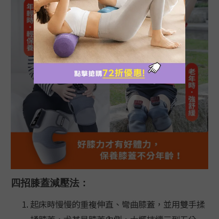
四招膝蓋減壓法：
起床時慢慢的重複伸直、彎曲膝蓋，並用雙手揉