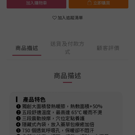
加入購物車
立即購買
加入追蹤清單
送貨及付款方
商品描述
顧客評價
式
商品描述
▎ 產品特色
❶ 獨創大面積發熱暖膝，熱敷面積+50%
❷ 五段舒適溫度，最高達 65℃ 暖而不燙
❸ 三段震動按摩，穴位定點養護
❹ 隱藏式內袋，放入藥草包療癒加倍
❺ 750 個透氣呼吸孔，保暖卻不悶汗