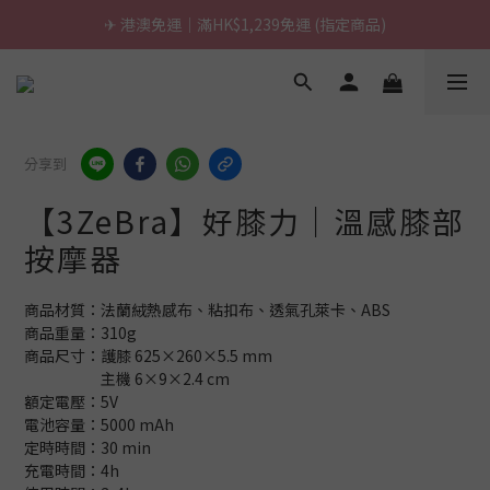
\ 台灣製超慢跑墊 / 升級啦.ᐟ.ᐟ（點我看介紹 💬）
✈ 港澳免運｜滿HK$1,239免運 (指定商品)
\ 台灣製超慢跑墊 / 升級啦.ᐟ.ᐟ（點我看介紹 💬）
分享到
【3ZeBra】好膝力｜溫感膝部
按摩器
商品材質：法蘭絨熱感布、粘扣布、透氣孔萊卡、ABS
商品重量：310g
商品尺寸：護膝 625×260×5.5 mm
　　　　　主機 6×9×2.4 cm
額定電壓：5V
電池容量：5000 mAh
定時時間：30 min
充電時間：4h