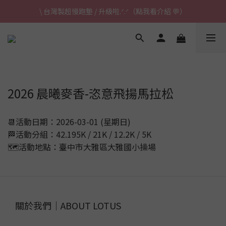
\ 台灣製超慢跑墊 / 升級啦.ᐟ.ᐟ（點我看介紹 💬）
\ 台灣製超慢跑墊 / 升級啦.ᐟ.ᐟ（點我看介紹 💬）
✈ 港澳免運｜滿HK$1,239免運 (指定商品)
\ 台灣製超慢跑墊 / 升級啦.ᐟ.ᐟ（點我看介紹 💬）
2026 晨曦麥香-恣意飛揚馬拉松
📆活動日期：2026-03-01 (星期日)
🏁活動分組：42.195K / 21K / 12.2K / 5K
🗺️活動地點：臺中市大雅區大雅國小操場
關於我們｜ABOUT LOTUS