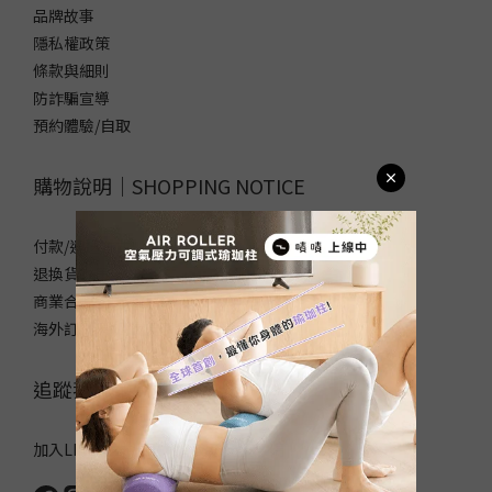
品牌故事
隱私權政策
條款與細則
防詐騙宣導
預約體驗/自取
購物說明｜SHOPPING NOTICE
付款/運送方式
退換貨政策
商業合作/企業採購
海外訂購須知/常見問題
追蹤我們｜FOLLOW US
加入LINE官方帳號，領取50元優惠碼！