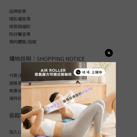
材
品牌故事
質
隱私權政策
亞
條款與細則
麻
防詐騙宣導
(1)
預約體驗/自取
纖
維
購物說明｜SHOPPING NOTICE
麂
皮
絨
付款/運送方式
面
退換貨政策
(17)
商業合作/企業採購
海外訂購須知/常見問題
PU
皮
革
追蹤我們｜FOLLOW US
(23)
天
加入LINE官方帳號，領取50元優惠碼！