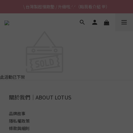
\ 台灣製超慢跑墊 / 升級啦.ᐟ.ᐟ（點我看介紹 💬）
\ 台灣製超慢跑墊 / 升級啦.ᐟ.ᐟ（點我看介紹 💬）
✈ 港澳免運｜滿HK$1,239免運 (指定商品)
\ 台灣製超慢跑墊 / 升級啦.ᐟ.ᐟ（點我看介紹 💬）
此活動已下架
關於我們｜ABOUT LOTUS
品牌故事
隱私權政策
條款與細則