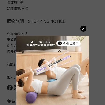
防詐騙宣導
預約體驗/自取
購物說明｜SHOPPING NOTICE
付款/運送方式
退換貨政策
商業合作/企業採購
海外訂購須知/常見問題
追蹤我們｜FOLLOW US
加入LINE官方帳號，領取50元優惠碼！
免費訂閱電子報