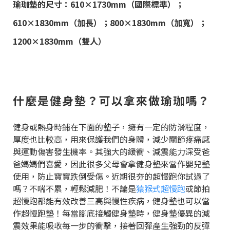
瑜珈墊的尺寸：610×1730mm（國際標準）；
610×1830mm（加長）；800×1830mm（加寬）；
1200×1830mm（雙人）
什麼是健身墊？可以拿來做瑜珈嗎？
健身或熱身時鋪在下面的墊子，擁有一定的防滑程度，
厚度也比較高，用來保護我們的身體，減少關節疼痛感
與運動傷害發生機率。其強大的緩衝、減震能力深受爸
爸媽媽們喜愛，因此很多父母會拿健身墊來當作嬰兒墊
使用，防止寶寶跌倒受傷。近期很夯的超慢跑你試過了
嗎？不喘不累，輕鬆減肥！不論是
猿猴式超慢跑
或節拍
超慢跑都能有效改善三高與慢性疾病，健身墊也可以當
作超慢跑墊！每當腳底接觸健身墊時，健身墊優異的減
震效果能吸收每一步的衝擊，接著回彈產生強勁的反彈