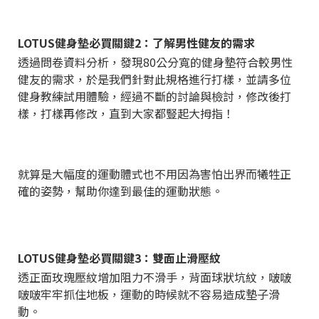
LOTUS健身墊必買關鍵2：了解男性健友的需求
透過問卷資料分析，發現80公分寬的健身墊符合較男性
健友的需求，於是我們針對此規格進行打樣，並請多位
健身教練試用體驗，經過不斷的討論與檢討，修改後打
樣，打樣再修改，直到大家都豎起大拇指！
就算是大幅度的運動體式也不用因為害怕出界而犧牲正
確的姿勢，幫助你達到最佳的運動狀態。
LOTUS健身墊必買關鍵3：雙面止滑壓紋
透正面玫瑰壓紋增加阻力不滑手，背面球狀坑紋，啵啵
啵啵牢牢抓住地板，運動的時候就不容易造成墊子滑
動。