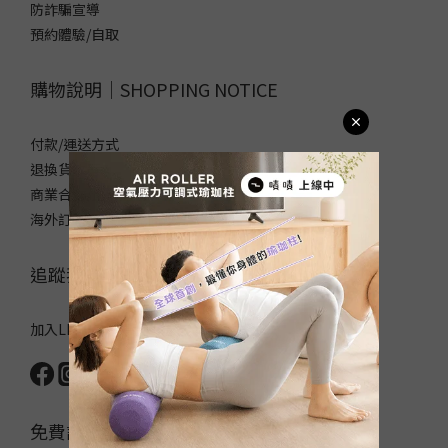
防詐騙宣導
預約體驗/自取
購物說明｜SHOPPING NOTICE
付款/運送方式
退換貨政策
商業合作/企業採購
海外訂購須知/常見問題
追蹤我們｜FOLLOW US
加入LINE官方帳號，領取50元優惠碼！
免費訂閱電子報