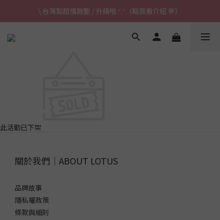
\ 台灣製超慢跑墊 / 升級啦.ᐟ.ᐟ（點我看介紹 💬）
\ 台灣製超慢跑墊 / 升級啦.ᐟ.ᐟ（點我看介紹 💬）
✈ 港澳免運｜滿HK$1,239免運 (指定商品)
\ 台灣製超慢跑墊 / 升級啦.ᐟ.ᐟ（點我看介紹 💬）
此活動已下架
關於我們｜ABOUT LOTUS
品牌故事
隱私權政策
條款與細則