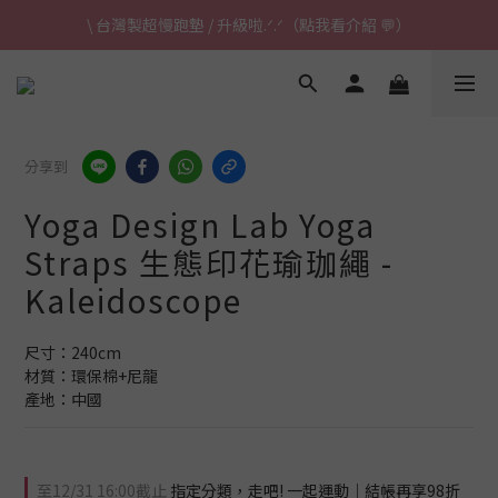
\ 台灣製超慢跑墊 / 升級啦.ᐟ.ᐟ（點我看介紹 💬）
\ 台灣製超慢跑墊 / 升級啦.ᐟ.ᐟ（點我看介紹 💬）
✈ 港澳免運｜滿HK$1,239免運 (指定商品)
\ 台灣製超慢跑墊 / 升級啦.ᐟ.ᐟ（點我看介紹 💬）
分享到
Yoga Design Lab Yoga
Straps 生態印花瑜珈繩 -
Kaleidoscope
尺寸：240cm
材質：環保棉+尼龍
產地：中國
至
12/31 16:00
截止
指定分類，走吧! 一起運動｜結帳再享98折