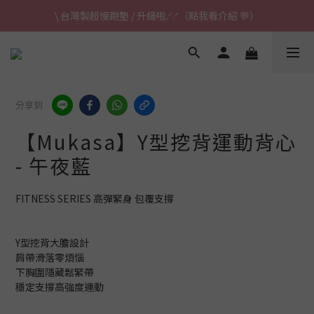
\ 台灣製超慢跑墊 / 升級啦.ᐟ.ᐟ（點我看介紹 💬）
\ 台灣製超慢跑墊 / 升級啦.ᐟ.ᐟ（點我看介紹 💬）
✈ 港澳免運｜滿HK$1,239免運 (指定商品)
\ 台灣製超慢跑墊 / 升級啦.ᐟ.ᐟ（點我看介紹 💬）
分享到
【Mukasa】Y型挖背運動背心
- 午夜藍
FITNESS SERIES 高彈緊身 包覆支撐
Y型挖背大膽設計
肩帶滑落零煩惱
下胸圍隱藏鬆緊帶
穩定支撐高強度運動