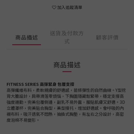
加入追蹤清單
送貨及付款方
商品描述
顧客評價
式
商品描述
FITNESS SERIES 高彈緊身 包覆支撐
高彈纖維布料，柔軟親膚的舒適感，苗條彈性的自然曲線。Y型挖
背大膽設計，肩帶滑落零煩惱，下胸圍隱藏鬆緊帶，穩定支撐高
強度運動。完美包覆側邊，副乳不易外露，服貼肌膚又舒適。3D
立體罩杯，完美貼合胸型，美型撐托，增加舒適感。會呼吸的內
襯布料，吸汗透氣不悶熱，抽換式胸墊，有左右之分設計，高密
度泡棉不易變形。