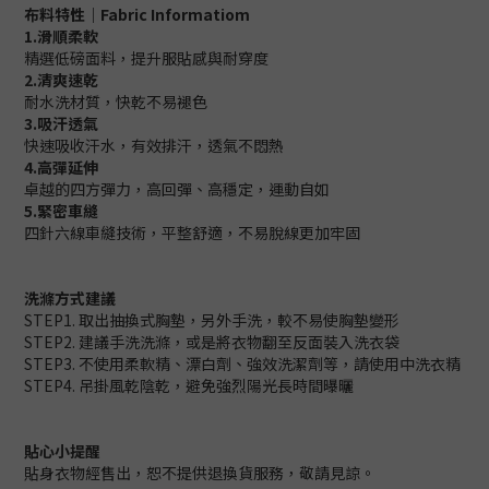
布料特性｜Fabric Informatiom
1.
滑順柔軟
精選低磅面料，提升服貼感與耐穿度
2.
清爽速乾
耐水洗材質，快乾不易褪色
3.吸汗透氣
快速吸收汗水，有效排汗，透氣不悶熱
4.高彈延伸
卓越的四方彈力，高回彈、高穩定，運動自如
5.緊密車縫
四針六線車縫技術，平整舒適，不易脫線更加牢固
洗滌方式建議
STEP1. 取出抽換式胸墊，另外手洗，較不易使胸墊變形
STEP2. 建議手洗洗滌，或是將衣物翻至反面裝入洗衣袋
STEP3. 不使用柔軟精、漂白劑、強效洗潔劑等，請使用中洗衣精
STEP4. 吊掛風乾陰乾，避免強烈陽光長時間曝曬
貼心小提醒
貼身衣物經售出，恕不提供退換貨服務，敬請見諒。