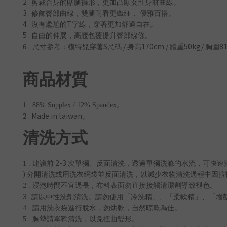
2 .
剪裁合身的貼腿褲形，更加凸顯女性身材曲線。
3 .
修飾臀部曲線，雙腿耐看更纖細， 優雅百搭。
4 .
T
沒有尷尬的
字線，穿著更加舒適自在。
5 .
自由的伸展，高腰包覆提升臀部線條。
S
/
170cm /
50kg/
81
6 .
尺寸參考：模特兒穿著
尺碼
身高
體重
胸圍
商品材質
1 . 88% Supplex / 12% Spandex
。
2 . Made in taiwan
。
清洗方式
2-3
1 .
建議前
次單獨、反面清洗，透過單獨洗滌的水流，可快速
)
分開清洗或用洗衣網袋並反面清洗，以減少衣物清洗過程中因拉
2 .
浸泡時間不宜過長，布料表面勿直接接觸清潔劑導致褪色。
3 .
請以中性洗劑清洗。請勿使用「冷洗精」、「柔軟精」、「增
4 .
請用洗衣袋進行脫水，勿烘乾，自然晾乾為佳。
5 .
胸墊請單獨清洗，以免扭曲變形。