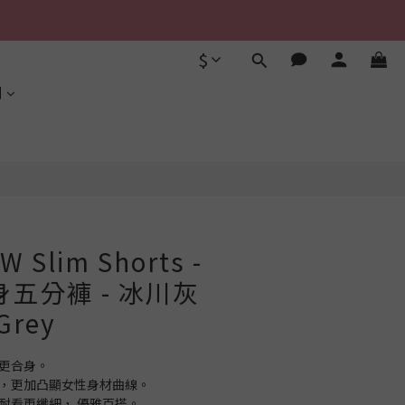
$
立即購買
利
 Slim Shorts -
身五分褲 - 冰川灰
Grey
線更合身。
褲形，更加凸顯女性身材曲線。
腿耐看更纖細， 優雅百搭。