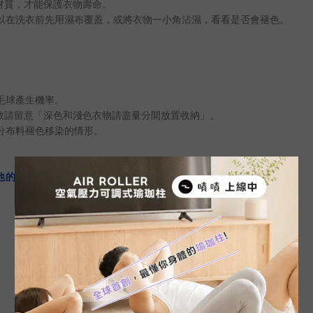
材質，才能保護衣物壽命。
以在洗衣前先用濕布覆蓋，或將衣物一小角沾濕，看看是否會褪色。
毛球產生機率。
敬請留意「深色和淺色衣物請盡量分開放置收納」。
分布料褪色移染的情形。
他的疑問或需特殊尺寸之測量， 歡迎留言給官網線上客服
。