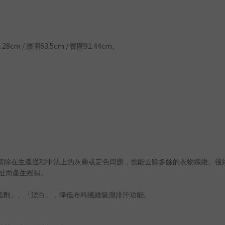
.28cm /
63.5cm /
91.44cm
腰圍
臀圍
。
清除在生產過程中沾上的灰塵或定色問題，也能去除多餘的衣物纖維。後
扯而產生毀損。
豔劑」、「漂白」，降低布料纖維吸濕排汗功能。