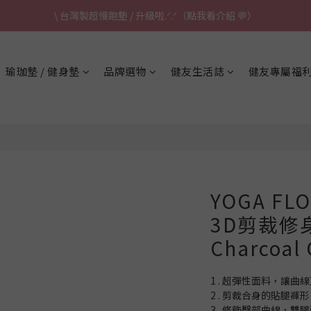
\ 台灣製超慢跑墊 / 升級啦.ᐟ.ᐟ（點我看介紹 💬）
\ 台灣製超慢跑墊 / 升級啦.ᐟ.ᐟ（點我看介紹 💬）
✈ 港澳免運｜滿HK$1,239免運 (指定商品)
瑜珈墊 / 健身墊
品牌選物
健友生活誌
健友專屬福
\ 台灣製超慢跑墊 / 升級啦.ᐟ.ᐟ（點我看介紹 💬）
YOGA FLOW
3D剪裁修
Charcoal 
1 . 超彈性面料，讓曲
2 . 剪裁合身的貼腿
3 . 修飾臀部曲線，雙