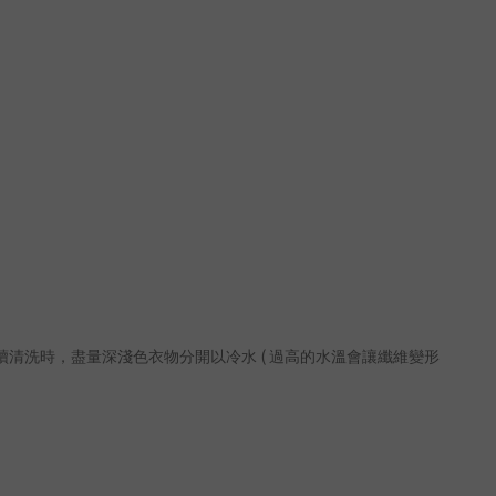
(
續清洗時，盡量深淺色衣物分開以冷水
過高的水溫會讓纖維變形