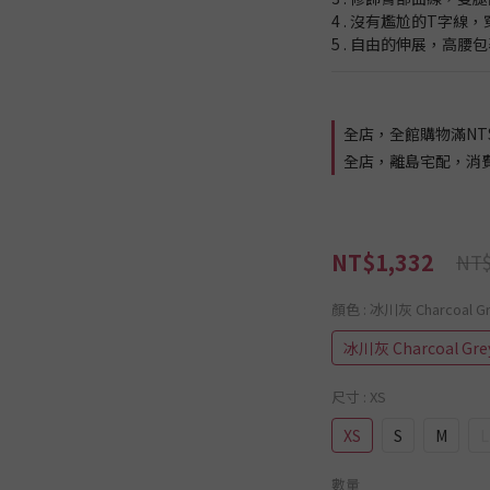
4 . 沒有尷尬的T字線
5 . 自由的伸展，高
全店，全館購物滿NT$
全店，離島宅配，消費滿 
NT$1,332
NT$
顏色
: 冰川灰 Charcoal G
冰川灰 Charcoal Gre
尺寸
: XS
XS
S
M
L
數量