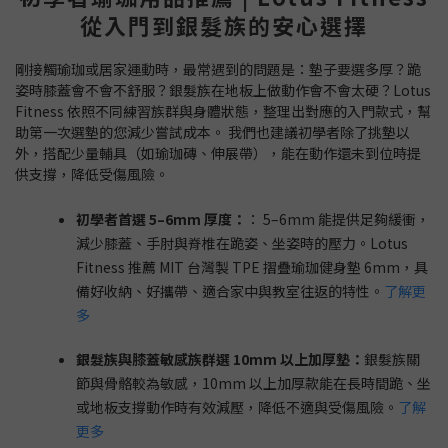
從入門到銀髮族的安心選擇
剛接觸瑜珈或居家運動時，最常遇到的問題是：墊子要選多厚？跪
姿時膝蓋會不會不舒服？銀髮族在地板上做動作會不會太硬？Lotus
Fitness 依照不同練習族群與身體狀態，整理出對應的入門款式，幫
助第一次選墊的您減少嘗試成本。 我們也建議初學者除了挑墊以
外，搭配少量輔具（如瑜珈磚、伸展帶），能在動作還未到位時提
供支撐，降低受傷風險。
初學者首選 5–6mm 厚度：
： 5–6mm 能提供足夠緩衝，
減少膝蓋、手肘與脊椎在跪姿、坐姿時的壓力。Lotus
Fitness 推薦 MIT 台灣製 TPE 摺疊瑜珈健身墊 6mm，具
備好收納、好攜帶、適合家中與教室往返的特性。
了解更
多
銀髮族與膝蓋敏感族群選 10mm 以上加厚墊：
銀髮族關
節與骨骼較為敏感，10mm 以上加厚款能在長時間跪、坐
或地板支撐動作時有效減壓，降低不適與受傷風險。
了解
更多