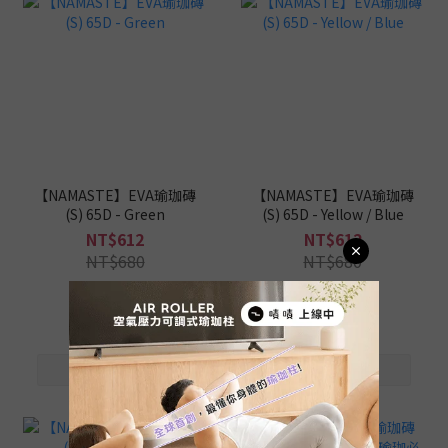
【NAMASTE】EVA瑜珈磚
【NAMASTE】EVA瑜珈磚
(S) 65D - Green
(S) 65D - Yellow / Blue
NT$612
NT$612
NT$680
NT$680