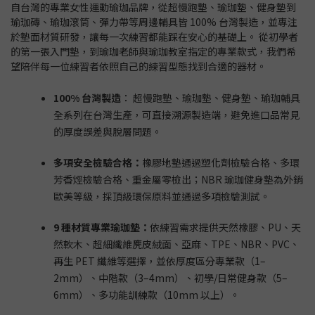
自台灣的專業女性運動瑜珈品牌，從超慢跑墊、瑜珈墊、健身墊到
瑜珈磚、瑜珈滾筒、彈力帶等周邊輔具皆 100% 台灣製造，並專注
於墊面材質研發，讓每一次練習都能踩在安心的基礎上。 從初學者
的第一張入門墊，到瑜珈老師與瑜珈教室指定的專業款式，我們希
望陪伴每一位練習者依照自己的練習型態找到合適的器材。
100% 台灣製造
： 超慢跑墊、瑜珈墊、健身墊、瑜珈輔具
全系列在台灣生產，可直接溯源製造端，避免進口品常見
的厚度誤差與脫層問題。
多項安全檢驗合格：
橡膠地墊通過塑化劑檢驗合格、多環
芳香烴檢驗合格、重金屬零檢出；NBR 瑜珈健身墊為外銷
歐美等級，採頂級環保原料並通過多項檢驗測試。
9 種材質專業瑜珈墊：
依練習需求提供天然橡膠、PU、天
然軟木、超細纖維麂皮絨面、亞麻、TPE、NBR、PVC、
再生 PET 纖維等選擇，並依厚度區分專業款（1–
2mm）、中階款（3–4mm）、初學/日常健身款（5–
6mm）、多功能訓練款（10mm 以上）。