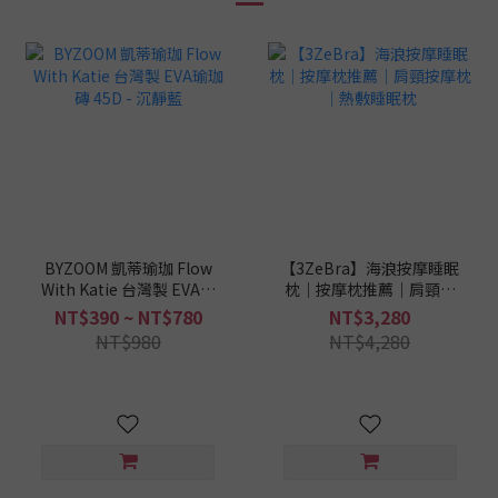
BYZOOM 凱蒂瑜珈 Flow
【3ZeBra】海浪按摩睡眠
With Katie 台灣製 EVA瑜
枕｜按摩枕推薦｜肩頸按
珈磚 45D - 沉靜藍
摩枕｜熱敷睡眠枕
NT$390 ~ NT$780
NT$3,280
NT$980
NT$4,280