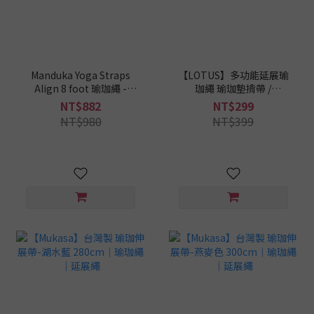
Manduka Yoga Straps
【LOTUS】多功能延展瑜
Align 8 foot 瑜珈繩 -
珈繩 瑜珈墊揹帶 /
Rosewood Elderberry
170x3.8cm 伸展帶
NT$882
NT$299
NT$980
NT$399