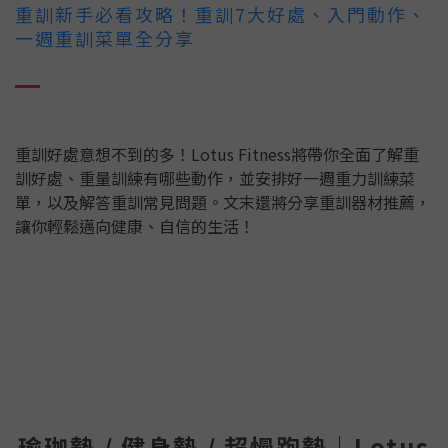
重訓新手必看攻略！重訓7大好處、入門動作、
一週重訓菜單全分享
重訓好處意想不到的多！Lotus Fitness將帶你全面了解重
訓好處、重量訓練有哪些動作，並安排好一週重力訓練菜
單，以及解答重訓常見問題。文末還將分享重訓器材推薦，
讓你輕鬆邁向健康、自信的生活！
瑜珈墊 / 健身墊 / 超慢跑墊｜Lotus