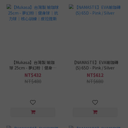
【Mukasa】台灣製 瑜珈
【NAMASTE】EVA瑜珈磚
球 25cm - 夢幻粉｜健身球
(S) 65D - Pink / Silver
｜抗力球｜核心訓練｜皮
NT$432
NT$612
拉提斯
NT$480
NT$680