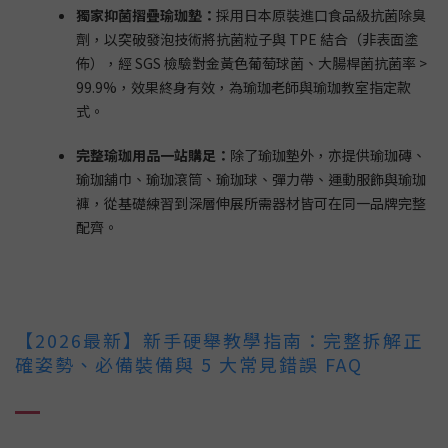
獨家抑菌摺疊瑜珈墊：
採用日本原裝進口食品級抗菌除臭
劑，以突破發泡技術將抗菌粒子與 TPE 結合（非表面塗
佈），經 SGS 檢驗對金黃色葡萄球菌、大腸桿菌抗菌率 >
99.9%，效果終身有效，為瑜珈老師與瑜珈教室指定款
式。
完整瑜珈用品一站購足：
除了瑜珈墊外，亦提供瑜珈磚、
瑜珈舖巾、瑜珈滾筒、瑜珈球、彈力帶、運動服飾與瑜珈
褲，從基礎練習到深層伸展所需器材皆可在同一品牌完整
配齊。
【2026最新】新手硬舉教學指南：完整拆解正
確姿勢、必備裝備與 5 大常見錯誤 FAQ