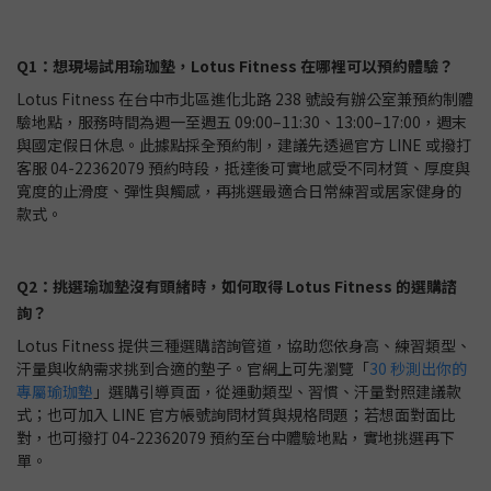
Q1：想現場試用瑜珈墊，Lotus Fitness 在哪裡可以預約體驗？
Lotus Fitness 在台中市北區進化北路 238 號設有辦公室兼預約制體
驗地點，服務時間為週一至週五 09:00–11:30、13:00–17:00，週末
與國定假日休息。此據點採全預約制，建議先透過官方 LINE 或撥打
客服 04-22362079 預約時段，抵達後可實地感受不同材質、厚度與
寬度的止滑度、彈性與觸感，再挑選最適合日常練習或居家健身的
款式。
Q2：挑選瑜珈墊沒有頭緒時，如何取得 Lotus Fitness 的選購諮
詢？
Lotus Fitness 提供三種選購諮詢管道，協助您依身高、練習類型、
汗量與收納需求挑到合適的墊子。官網上可先瀏覽「
30 秒測出你的
專屬瑜珈墊
」選購引導頁面，從運動類型、習慣、汗量對照建議款
式；也可加入 LINE 官方帳號詢問材質與規格問題；若想面對面比
對，也可撥打 04-22362079 預約至台中體驗地點，實地挑選再下
單。