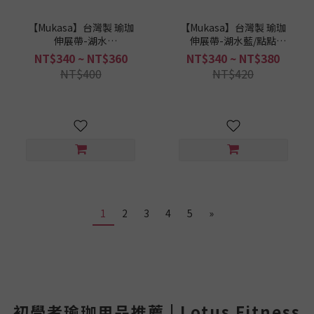
【Mukasa】台灣製 瑜珈
【Mukasa】台灣製 瑜珈
伸展帶-湖水
伸展帶-湖水藍/點點
藍-240/280cm｜瑜珈繩｜
款-240/280/300cm｜瑜
NT$340 ~ NT$360
NT$340 ~ NT$380
延展繩
珈繩｜延展繩
NT$400
NT$420
1
2
3
4
5
»
初學者瑜珈用品推薦 | Lotus Fitness