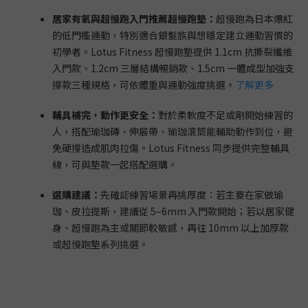
居家有氧與超慢跑入門推薦超慢跑墊：
超慢跑為日本爆紅
的低門檻運動，特別適合銀髮族與想穩定建立運動習慣的
初學者。Lotus Fitness 超慢跑墊提供 1.1cm 抗撕裂纖維
入門款、1.2cm 三層結構暢銷款、1.5cm 一體成型加強支
撐款三種規格，可依體重與運動強度挑選。
了解更多
輔具補完，動作更安全：
對於柔軟度不足或剛開始練習的
人，搭配瑜珈磚、伸展帶、瑜珈滾筒能輔助動作到位，避
免硬撐造成肌肉拉傷。Lotus Fitness 同步提供完整輔具
線，可與墊款一起搭配選購。
選購建議：
先確認練習場景再挑厚度：若主要在家做瑜
珈、皮拉提斯，建議從 5–6mm 入門款開始；若以居家健
身、超慢跑為主或關節較敏感，再往 10mm 以上加厚款
或超慢跑墊系列挑選。