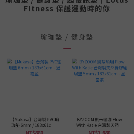
Fitness 保護運動時的你
瑜珈墊 / 健身墊
【Mukasa】台灣製 PVC瑜
BYZOOM 凱蒂瑜珈 Flow
珈墊 6mm / 183x61cm -
With Katie 台灣製天然橡
迷霧藍
膠瑜珈墊 5mm /
NT$880
NT$1,680