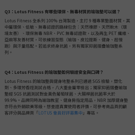
Q3：Lotus Fitness 有哪些環保、無毒材質的瑜珈墊可以選？
Lotus Fitness 全系列 100% 台灣製造，主打 9 種專業墊面材質，其
中屬環保、低敏、無毒認證的路線包含：天然橡膠、天然軟木（環
境友善）、環保無毒 NBR、PVC 無毒認證款，以及再生 PET 纖維、
亞麻等友善材質，可依練習型態（瑜珈、皮拉提斯、健身、超慢
跑）與汗量搭配。若追求終身抗菌，另有獨家抑菌摺疊瑜珈墊系
列。
Q4：Lotus Fitness 的瑜珈墊如何驗證安全與口碑？
Lotus Fitness 的瑜珈墊與健身地墊系列已通過 SGS 檢驗，塑化
劑、多環芳香烴測試合格，八大重金屬零檢出；獨家抑菌摺疊瑜珈
墊經 SGS 抗菌測試對金黃色葡萄球菌、大腸桿菌抗菌率大於
99.9%。品牌同時為瑜珈教室、健身房指定用品，NBR 加厚健身墊
亦符合外銷歐美等級。想查證真實使用者評價，可參考商品頁的顧
客評分與品牌頁「
LOTUS 會員好評募集中
」專區。