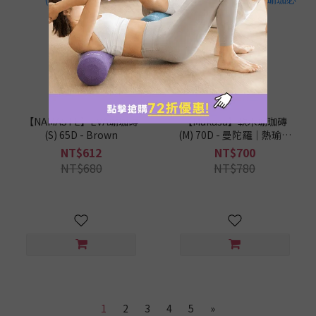
【NAMASTE】EVA瑜珈磚
【Mukasa】軟木瑜珈磚
(S) 65D - Brown
(M) 70D - 曼陀羅｜熱瑜珈
必備｜吸汗止滑
NT$612
NT$700
NT$680
NT$780
1
2
3
4
5
»