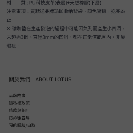
材 質 : PU科技皮革(表層)+天然橡膠(下層)
注意事項：買就送品牌瑜珈收納背袋，顏色隨機，送完為
止
※ 瑜珈墊在生產發泡的過程中可能因氣孔而產生小凹洞，
未超過3個、直徑3mm的凹洞，都在正常值範圍內，非屬
瑕疵。
關於我們｜ABOUT LOTUS
品牌故事
隱私權政策
條款與細則
防詐騙宣導
預約體驗/自取