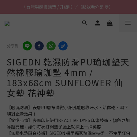
\ 台灣製超慢跑墊 / 升級啦.ᐟ.ᐟ（點我看介紹 💬）
\ 台灣製超慢跑墊 / 升級啦.ᐟ.ᐟ（點我看介紹 💬）
✈ 港澳免運｜滿HK$1,239免運 (指定商品)
\ 台灣製超慢跑墊 / 升級啦.ᐟ.ᐟ（點我看介紹 💬）
分享到
SIGEDN 乾濕防滑PU瑜珈墊天
然橡膠瑜珈墊 4mm /
183x68cm SUNFLOWER 仙
女墊 花神墊
【吸濕防滑】表層PU層布滿微小細孔能吸收汗水，給你乾、濕下
絕對止滑效果！
【愉悅心情】表面印花使用REACTIVE DYES 印染技術，顏色更加
鮮豔亮麗，讓你每次打開墊子臉上就抹上一抹笑容！
【無膠水熱融合技術】SIGEDN 採用獨家熱融合技術，不使用任何