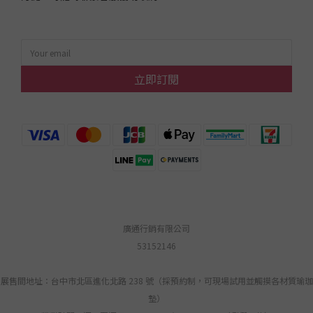
立即訂閱
廣通行銷有限公司
53152146
展售間地址：台中市北區進化北路 238 號（採預約制，可現場試用並觸摸各材質瑜珈
墊）