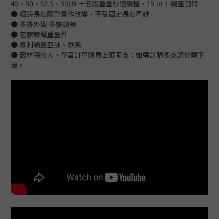
45、50、52.5、55LB 十五段重量秒速調整，15 in 1 調整啞鈴
● 啞鈴長度隨重量作改變，不受固定長度牽絆
● 多邊外型 多變訓練
● 包膠鑄鐵重量片
● 專利涵蓋亞洲、歐美
● 因材積較大，單筆訂單購買上限兩支；如需訂購多支請分開下
單。