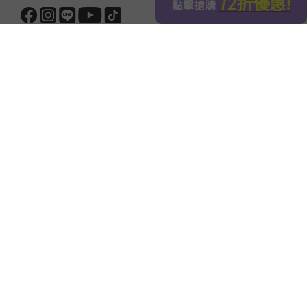
立即購買
免費訂閱電子報
我們將不定時發送專屬優惠，只需提供Email，如果您想取消
訂閱，可隨時聯繫客服協助取消。
立即訂閱