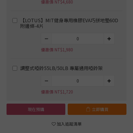
優惠價 NT$4,680
【LOTUS】MIT健身專用橡膠EVA巧拼地墊60D
附邊條-4片
優惠價 NT$1,980
調整式啞鈴55LB/50LB 專屬通用啞鈴架
優惠價 NT$1,720
現在預購
立即購買
加入追蹤清單