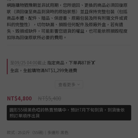
網路購物猶豫期並非試用期，您所退回、更換的商品必須回復原
狀（須回復至商品到貨時的原始狀態）並且保持完整包裝（包括
商品本體、配件、贈品、保證書、原廠包裝及所有附隨文件或資
料的完整性），切勿缺漏、損毀任何配件及原廠外盒，若有遺
失、毀損或缺件，可能影響您退貨的權益，也可能依照損毀程度
扣除為回復原狀所必要的費用。
至
09/25 04:00
截止
指定商品，下單再87折🏋️
全店，全館購物滿NT$1,299免運費
查看更多
NT$5,400
NT$4,800
圓形55磅黑色啞鈴熱賣預購中，預計7月下旬到貨，到貨後依
照訂單順序出貨
款式
: 25公斤（55磅)│多邊形 黑色