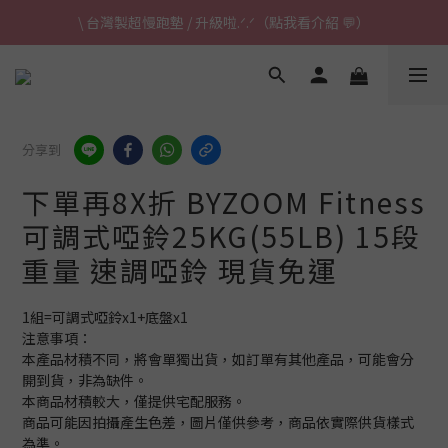
\ 台灣製超慢跑墊 / 升級啦.ᐟ.ᐟ（點我看介紹 💬）
\ 台灣製超慢跑墊 / 升級啦.ᐟ.ᐟ（點我看介紹 💬）
✈ 港澳免運｜滿HK$1,239免運 (指定商品)
\ 台灣製超慢跑墊 / 升級啦.ᐟ.ᐟ（點我看介紹 💬）
分享到
下單再8X折 BYZOOM Fitness
可調式啞鈴25KG(55LB) 15段
重量 速調啞鈴 現貨免運
1組=可調式啞鈴x1+底盤x1
注意事項：
本產品材積不同，將會單獨出貨，如訂單有其他產品，可能會分
開到貨，非為缺件。
本商品材積較大，僅提供宅配服務。
商品可能因拍攝產生色差，圖片僅供參考，商品依實際供貨樣式
為準。