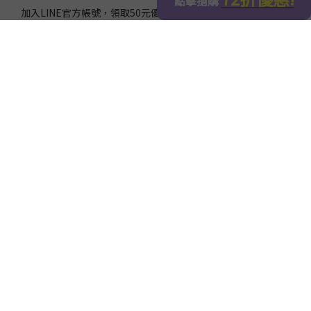
加入LINE官方帳號，領取50元優惠碼！
免費訂閱電子報
我們將不定時發送專屬優惠，只需提供Email，如果您想取消
訂閱，可隨時聯繫客服協助取消。
立即訂閱