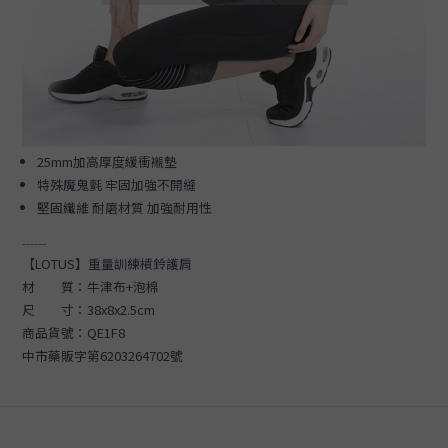
25mm加高厚度緩衝襯墊
特殊魔鬼氈 牢固加強不開縫
堅固纖維 耐磨材質 加強耐用性
------
【LOTUS】重量訓練槓鈴護肩
材 質：牛津布+泡棉
尺 寸：38x8x2.5cm
商品貨號：QE1F8
中市藥販字第6203264702號