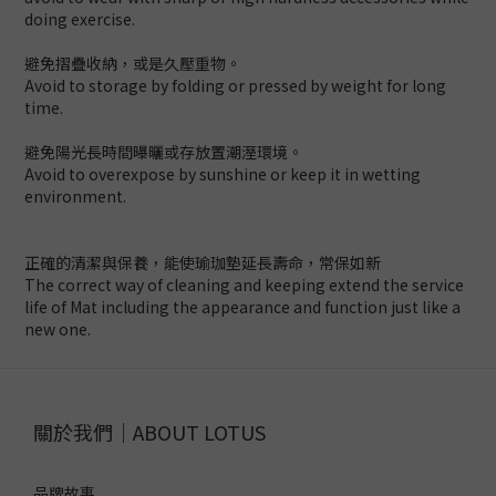
doing exercise.
避免摺疊收納，或是久壓重物。
Avoid to storage by folding or pressed by weight for long
time.
避免陽光長時間曝曬或存放置潮溼環境。
Avoid to overexpose by sunshine or keep it in wetting
environment.
正確的清潔與保養，能使瑜珈墊延長壽命，常保如新
The correct way of cleaning and keeping extend the service
life of Mat including the appearance and function just like a
new one.
關於我們｜ABOUT LOTUS
品牌故事