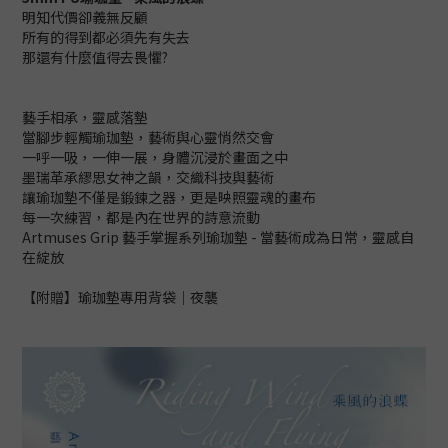
明知代價卻義無反顧
所有的得到都必須先有失去
那還有什麼值得去畏懼?
藝手相承，靈感落墊
當腳步輕觸瑜珈墊，藝術與心靈悄然交會
一呼一吸，一伸一展，身體沉浸於畫面之中
墨瑞革承繆思女神之韻，交織科技與藝術
讓瑜珈墊不僅是鍛鍊之器，更是映照靈魂的畫布
每一次練習，都是內在世界的詩意流動
Artmuses Grip 藝手掌握系列瑜珈墊 - 當藝術成為日常，靈感自
在綻放
【附贈】瑜珈墊專用背袋｜夜襲