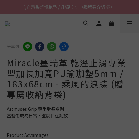
\ 台灣製超慢跑墊 / 升級啦.ᐟ.ᐟ（點我看介紹 💬）
\ 台灣製超慢跑墊 / 升級啦.ᐟ.ᐟ（點我看介紹 💬）
✈ 港澳免運｜滿HK$1,239免運 (指定商品)
\ 台灣製超慢跑墊 / 升級啦.ᐟ.ᐟ（點我看介紹 💬）
分享到
Miracle墨瑞革 乾溼止滑專業
型加長加寬PU瑜珈墊5mm /
183x68cm - 乘風的浪蝶 (贈
專屬收納背袋)
Artmuses Grip 藝手掌握系列
當藝術成為日常，靈感自在綻放
Product Advantages