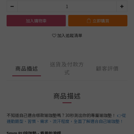
加入購物車
立即購買
加入追蹤清單
送貨及付款方
商品描述
顧客評價
式
商品描述
不知道自己適合哪款瑜珈墊嗎？30秒測出你的專屬瑜珈墊！
👉從
運動類型、習慣、需求、流汗程度，全面了解適合自己瑜珈墊！
5mm PU瑜珈墊 -
乘風的浪蝶