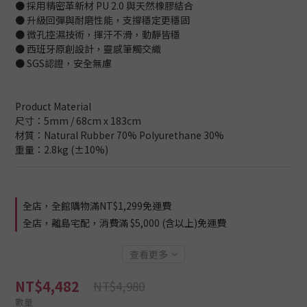
● 採用精密革新材 PU 2.0 與天然橡膠結合
● 升級回彈與耐磨性能，支撐穩定更穩固
● 微孔控濕技術，揮汗不滑，動靜皆穩
● 西班牙原創設計，靈感筆觸交織
● SGS認證，安全無慮
Product Material
尺寸：5mm / 68cm x 183cm
材質：Natural Rubber 70% Polyurethane 30%
重量：2.8kg (±10%)
全店，全館購物滿NT$1,299免運費
全店，離島宅配，消費滿 $5,000 (含以上)免運費
查看更多
NT$4,482
NT$4,980
數量