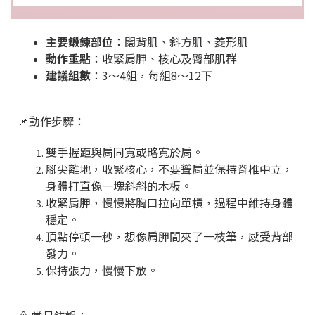
主要鍛鍊部位
：闊背肌、斜方肌、菱形肌
動作重點
：收緊肩胛、核心及臀部肌群
建議組數
：3～4組，每組8～12下
📌動作步驟：
雙手握距與肩同寬或略寬於肩。
腳尖離地，收緊核心，不要聳肩並保持脊椎中立，
身體打直像一塊斜斜的木板。
收緊肩胛，慢慢將胸口拉向單槓，過程中維持身體
穩定。
頂點停頓一秒，想像肩胛間夾了一枝筆，感受背部
發力。
保持張力，慢慢下放。