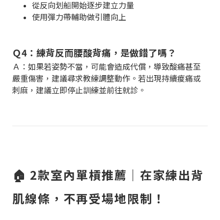
從反向划船開始逐步建立力量
使用彈力帶輔助做引體向上
Ｑ4：練背反而腰酸背痛，是做錯了嗎？
Ａ：如果若姿勢不當，可能會造成代償，導致酸痛甚至
嚴重傷害，建議尋求教練調整動作。若出現持續痠痛或
刺麻，建議立即停止訓練並前往就診。
🏠 2款室內單槓推薦｜在家練出背
肌線條，不再受場地限制！