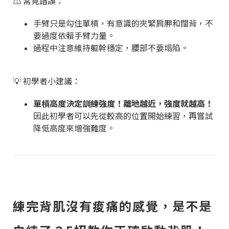
⚠️ 常見錯誤：
手臂只是勾住單槓，有意識的夾緊肩胛和闊背，不
要過度依賴手臂力量。
過程中注意維持軀幹穩定，腰部不要塌陷。
💡 初學者小建議：
單槓高度決定訓練強度！離地越近，強度就越高！
因此初學者可以先從較高的位置開始練習，再嘗試
降低高度來增強難度。
練完背肌沒有痠痛的感覺，是不是