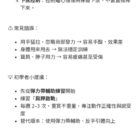
下放控制
：控制離心慢慢將身體下放，不要直接掉
下來。
⚠️ 常見錯誤：
用手猛拉，忽略背部發力 → 容易手酸、效果差
身體甩來甩去 → 無法穩定訓練
聳肩、脖子用力 → 容易痠痛甚至受傷
💡 初學者小建議：
先從
彈力帶輔助練習
開始
練習「
肩胛啟動
」
每週 2–3 次，重質不重量，專注動作正確性與感受
度
替代版本：使用彈力帶輔助、反手引體向上