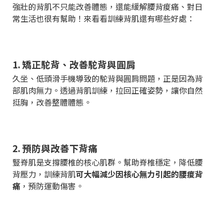
強壯的背肌不只能改善體態，還能緩解腰背痠痛、對日
常生活也很有幫助！來看看訓練背肌還有哪些好處：
1. 矯正駝背、改善駝背與圓肩
久坐、低頭滑手機導致的駝背與圓肩問題，正是因為背
部肌肉無力。透過背肌訓練，拉回正確姿勢，讓你自然
挺胸，改善整體體態。
2. 預防與改善下背痛
豎脊肌是支撐腰椎的核心肌群。幫助脊椎穩定，降低腰
背壓力，訓練背肌
可大幅減少因核心無力引起的腰痠背
痛
，預防運動傷害。