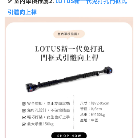
✅ 室內單槓推薦2.
LOTUS新一代免打孔門框式
引體向上桿