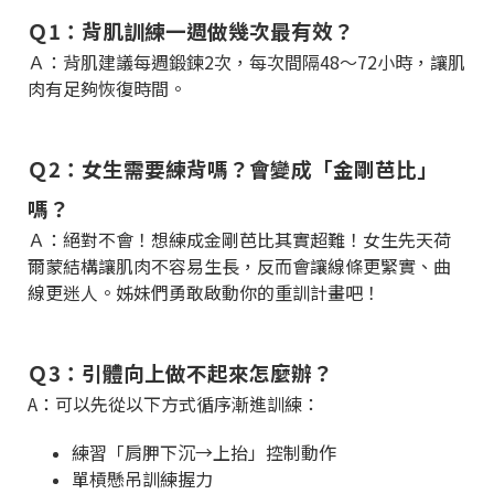
Ｑ1：背肌訓練一週做幾次最有效？
Ａ：背肌建議每週鍛鍊2次，每次間隔48～72小時，讓肌
肉有足夠恢復時間。
Ｑ2：女生需要練背嗎？會變成「金剛芭比」
嗎？
Ａ：絕對不會！想練成金剛芭比其實超難！女生先天荷
爾蒙結構讓肌肉不容易生長，反而會讓線條更緊實、曲
線更迷人。姊妹們勇敢啟動你的重訓計畫吧！
Ｑ3：引體向上做不起來怎麼辦？
A：可以先從以下方式循序漸進訓練：
練習「肩胛下沉→上抬」控制動作
單槓懸吊訓練握力