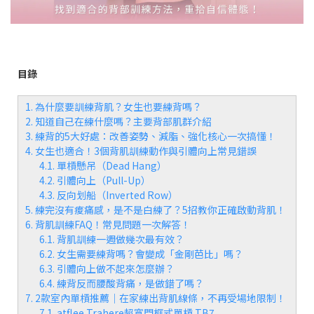
目錄
1. 為什麼要訓練背肌？女生也要練背嗎？
2. 知道自己在練什麼嗎？主要背部肌群介紹
3. 練背的5大好處：改善姿勢、減脂、強化核心一次搞懂！
4. 女生也適合！3個背肌訓練動作與引體向上常見錯誤
4.1. 單槓懸吊（Dead Hang）
4.2. 引體向上（Pull-Up）
4.3. 反向划船（Inverted Row）
5. 練完沒有痠痛感，是不是白練了？5招教你正確啟動背肌！
6. 背肌訓練FAQ！常見問題一次解答！
6.1. 背肌訓練一週做幾次最有效？
6.2. 女生需要練背嗎？會變成「金剛芭比」嗎？
6.3. 引體向上做不起來怎麼辦？
6.4. 練背反而腰酸背痛，是做錯了嗎？
7. 2款室內單槓推薦｜在家練出背肌線條，不再受場地限制！
7.1. atflee Trahere超寬門框式單槓 TB7