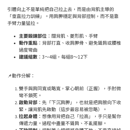
引體向上不是單純把自己拉上去，而是由背肌主導的
「垂直拉力訓練」。用肩胛穩定與背部控制，而不是靠
手臂力量猛拉。
主要鍛鍊部位
：闊背肌、菱形肌、手臂
動作重點
：背部打直、收肩胛骨、避免聳肩或腰椎
過度彎曲
建議組數
：3～4組，每組8～12下
📌動作分解：
雙手與肩同寬或略寬，掌心朝前（正握），手肘微
彎不鎖死。
啟動背部
：先「下沉肩胛」，也就是把肩膀向下收
緊，讓背肌先啟動（這步最容易被忽略）。
拉起身體
：想像用背把自己「拉高」，手只是幫你
傳遞力量。過程中盡量不聳肩、不亂擺腳。