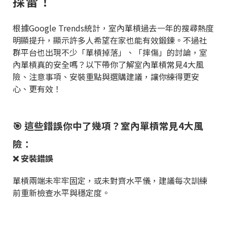
採雷！
根據Google Trends統計，室內單槓過去一年的搜尋熱度
明顯提升，顯示許多人希望在家也能有效鍛鍊。不過社
群平台也出現不少「單槓掉落」、「摔傷」的討論，室
內單槓真的安全嗎？以下帶你了解室內單槓常見4大風
險、注意事項、安裝重點與選購建議，讓你練得更安
心、更有效！
🎯 這些錯誤你中了幾項？室內單槓常見4大風
險：
❌ 安裝錯誤
單槓兩端未牢牢固定，或未對齊水平儀，建議每次訓練
前重新檢查水平與穩定度。