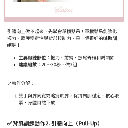
引體向上做不起來？先學會單槓懸吊！單槓懸吊能強化
握力、肩胛穩定性與背部控制力，是一個很好的輔助訓
練喔！
主要鍛鍊部位
：握力、前臂、放鬆脊椎和肩關節
建議組數
：20～30秒，做3組
📌動作分解：
雙手與肩同寬或略寬於肩，保持肩胛穩定、核心收
緊，身體自然下放。
✅ 背肌訓練動作2. 引體向上（Pull-Up）