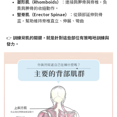
菱形肌（Rhomboids）
：連接肩胛骨與脊椎，負
責肩胛骨的收縮動作。
豎脊肌（Erector Spinae）
：從頸部延伸到骨
盆，幫助維持脊椎直立、伸展、彎曲
👉
訓練背肌的關鍵，就是針對這些部位有策略地訓練與
發力。