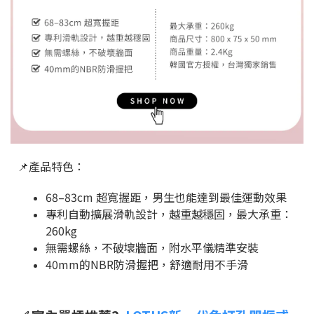
📌產品特色：
68–83cm 超寬握距，男生也能達到最佳運動效果
專利自動擴展滑軌設計，越重越穩固，最大承重：
260kg
無需螺絲，不破壞牆面，附水平儀精準安裝
40mm的NBR防滑握把，舒適耐用不手滑