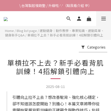
\ 台灣製超慢跑墊 / 升級啦.ᐟ.ᐟ（點我看介紹 💬）
✈ 港澳免運｜滿HK$1,239免運 (指定商品)
\ 台灣製超慢跑墊 / 升級啦.ᐟ.ᐟ（點我看介紹 💬）
Home
/
Blog list page
/
運動健身｜動作教學、專業知識、運動菜單、
健身新手Q&A
/
單槓拉不上去？新手必看背肌訓練！4招解鎖引體向上
Categories
單槓拉不上去？新手必看背肌
訓練！4招解鎖引體向上
2025-08-11
引體向上拉不上去？想改善駝背、強化核心穩定，
卻不知道該怎麼開始？別擔心！本篇文章將帶你從
零開始掌握背肌訓練的正確觀念與動作技巧，包括