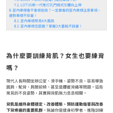
7.2. LOTUS新一代免打孔門框式引體向上桿
8. 室內單槓會不會很危險？一定要看的室內單槓注意事項，
選對單槓不採雷！
8.1. 室內單槓常見4大風險
8.2. 室內單槓怎麼選？掌握3大重點不踩雷！
為什麼要訓練背肌？女生也要練背
嗎？
現代人長時間坐辦公室、滑手機、姿勢不良，容易導致
圓肩、駝背、肩膀前傾、甚至是腰痠背痛等問題。這些
常見的不良姿勢，其實與背肌無力息息相關。
背肌是維持身體穩定、改善體態、預防運動傷害與改善
下背疼痛的重要肌群
。無論你是健身初學者、進階訓練