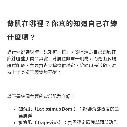
背肌在哪裡？你真的知道自己在練
什麼嗎？
進行背部訓練時，只知道「拉」，卻不清楚自己到底在
鍛鍊哪些肌肉？其實，背肌並非單一肌肉，而是由多塊
肌群組成，主要負責支撐脊椎穩定、協助肩膀活動、維
持上半身挺直與姿態平衡。
以下是幾個主要的背部肌群介紹：
闊背肌（Latissimus Dorsi）
：影響背部寬度的主
要肌群
斜方肌（Trapezius）
：負責穩定肩胛與頸部動作