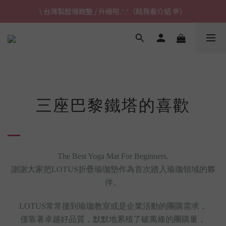
\ 台灣製超慢跑墊 / 升級啦.ᐟ.ᐟ（點我看介紹 💬）
\ 台灣製超慢跑墊 / 升級啦.ᐟ.ᐟ（點我看介紹 💬）
✈ 港澳免運｜滿HK$1,239免運 (指定商品)
\ 台灣製超慢跑墊 / 升級啦.ᐟ.ᐟ（點我看介紹 💬）
三座巴黎鐵塔的喜歡
The Best Yoga Mat For Beginners.
謝謝大家把LOTUS折疊瑜珈墊作為首次踏入瑜珈領域的夥
伴。
LOTUS
常常接到瑜珈教室或是企業活動的團購需求，
僅靠著卓越好品質，默默地累積了破萬條的團購量，