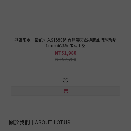
揪團限定│最低每入$1580起 台灣製天然橡膠旅行瑜珈墊
1mm 瑜珈鋪巾兩用墊
NT$1,980
NT$2,200
關於我們｜ABOUT LOTUS