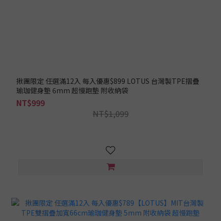
揪團限定 任選滿12入 每入優惠$899 LOTUS 台灣製TPE摺疊
瑜珈健身墊 6mm 超慢跑墊 附收納袋
NT$999
NT$1,099