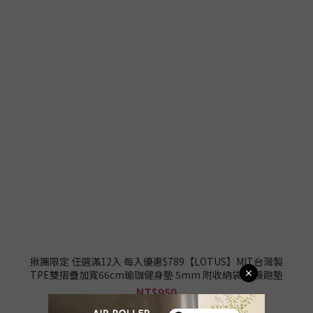
揪團限定 任選滿12入 每入優惠$789【LOTUS】MIT台灣製
TPE雙摺疊加寬66cm瑜珈健身墊 5mm 附收納袋 超慢跑墊
NT$950
NT$1,099