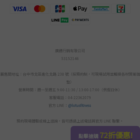
廣通行銷有限公司
53152146
展售間地址：台中市北區進化北路 238 號（採預約制，可現場試用並觸摸各材質瑜珈
墊）
營業時間：週一至週五 9:00-11:30 / 13:00-17:00（例假日休）
客服電話：04-22362079
官方 LINE：
@lotusfitness
預約現場體驗或線上諮詢，皆可透過上述電話與官方 LINE 聯繫。
BUY NOW