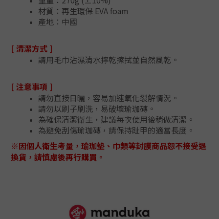
重量：270g (±10%)
材質：再生環保 EVA foam
產地：中國
[ 清潔方式 ]
請用毛巾沾濕清水擰乾擦拭並自然風乾。
[ 注意事項 ]
請勿直接日曬，容易加速氧化裂解情況。
請勿以刷子刷洗，易破壞瑜珈磚。
為確保清潔衛生，建議每次使用後稍做清潔。
為避免刮傷瑜珈磚，請保持趾甲的適當長度。
※因個人衛生考量，瑜珈墊、巾類等封膜商品恕不接受退
換貨，請慎慮後再行購買。