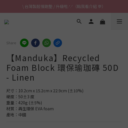
\ 台灣製超慢跑墊 / 升級啦.ᐟ.ᐟ（點我看介紹 💬）
\ 台灣製超慢跑墊 / 升級啦.ᐟ.ᐟ（點我看介紹 💬）
✈ 港澳免運｜滿HK$1,239免運 (指定商品)
\ 台灣製超慢跑墊 / 升級啦.ᐟ.ᐟ（點我看介紹 💬）
Share
【Manduka】Recycled
Foam Block 環保瑜珈磚 50D
- Linen
尺寸：10.2cm x 15.2cm x 22.9cm (±10%)
硬度：50±3 度
重量：420g (±5%)
材質：再生環保 EVA foam
產地：中國