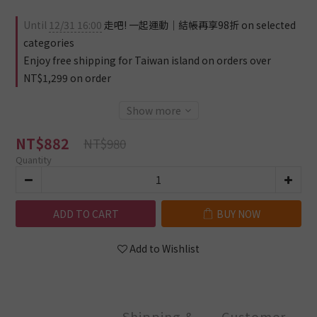
Until
12/31 16:00
走吧! 一起運動｜結帳再享98折 on selected
categories
Enjoy free shipping for Taiwan island on orders over
NT$1,299 on order
Show more
NT$882
NT$980
Quantity
ADD TO CART
BUY NOW
Add to Wishlist
Shipping &
Customer